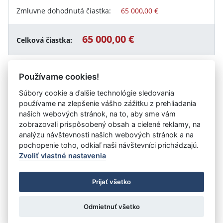
Zmluvne dohodnutá čiastka:
65 000,00 €
65 000,00 €
Celková čiastka:
Používame cookies!
Návrat späť
Súbory cookie a ďalšie technológie sledovania
používame na zlepšenie vášho zážitku z prehliadania
našich webových stránok, na to, aby sme vám
zobrazovali prispôsobený obsah a cielené reklamy, na
Vystavil:
Základná škola kpt. Jána Nálepku, Školská 2,
analýzu návštevnosti našich webových stránok a na
Stupava
pochopenie toho, odkiaľ naši návštevníci prichádzajú.
Zvoliť vlastné nastavenia
©
Úrad vlády SR
- Všetky práva vyhradené
Prijať všetko
Prehlásenie o prístupnosti
Zmluvy do 31.12.2010
Nastavenia cookies
Odmietnuť všetko
Tvorba stránok
: Aglo Solutions
Redakčný systém
: SysCom