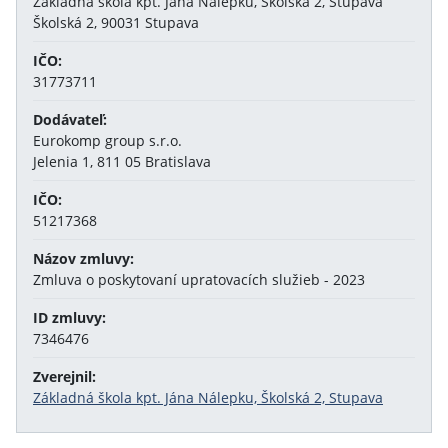
Základná škola kpt. Jána Nálepku, Školská 2, Stupava
Školská 2, 90031 Stupava
IČO:
31773711
Dodávateľ:
Eurokomp group s.r.o.
Jelenia 1, 811 05 Bratislava
IČO:
51217368
Názov zmluvy:
Zmluva o poskytovaní upratovacích služieb - 2023
ID zmluvy:
7346476
Zverejnil:
Základná škola kpt. Jána Nálepku, Školská 2, Stupava