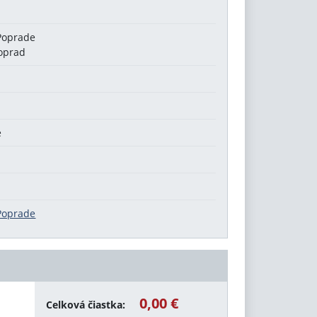
 Poprade
oprad
e
 Poprade
0,00 €
Celková čiastka: