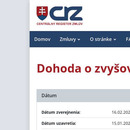
Domov
Zmluvy
O stránke
F
Dohoda o zvyšov
Dátum
Dátum zverejnenia:
16.02.20
Dátum uzavretia:
15.01.20