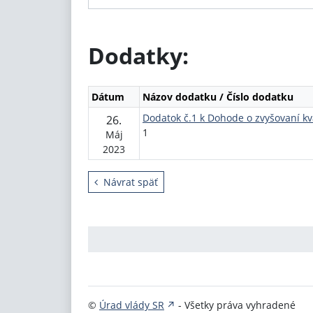
Dodatky:
Dátum
Názov dodatku / Číslo dodatku
Dodatok č.1 k Dohode o zvyšovaní kva
26.
1
Máj
2023
Návrat späť
©
Úrad vlády SR
- Všetky práva vyhradené