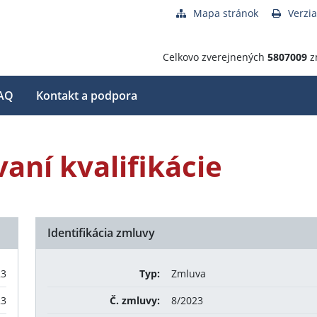
Mapa stránok
Verzia
Celkovo zverejnených
5807009
z
AQ
Kontakt a podpora
aní kvalifikácie
Identifikácia zmluvy
23
Typ:
Zmluva
23
Č. zmluvy:
8/2023