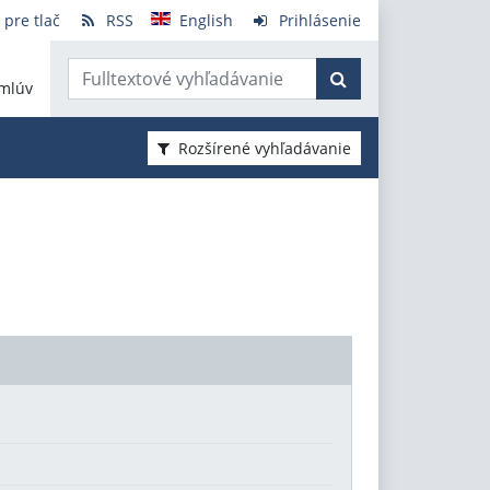
 pre tlač
RSS
English
Prihlásenie
mlúv
Rozšírené vyhľadávanie