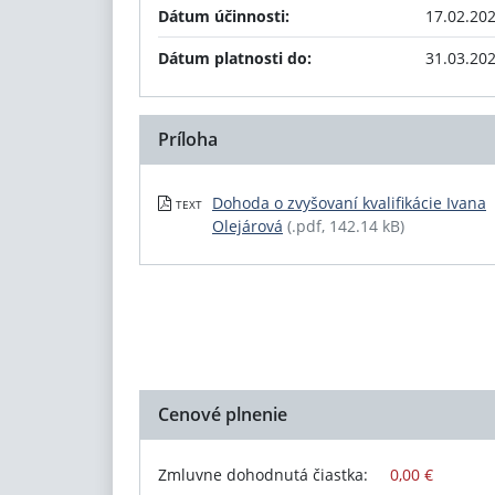
Dátum účinnosti:
17.02.20
Dátum platnosti do:
31.03.20
Príloha
Dohoda o zvyšovaní kvalifikácie Ivana
TEXT
Olejárová
(.pdf, 142.14 kB)
Cenové plnenie
Zmluvne dohodnutá čiastka:
0,00 €