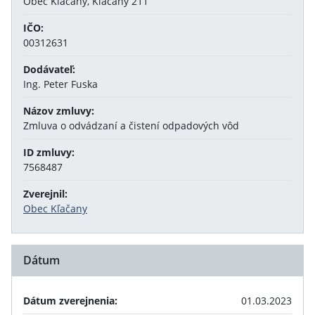
Obec Kľačany, Kľačany 211
IČO:
00312631
Dodávateľ:
Ing. Peter Fuska
Názov zmluvy:
Zmluva o odvádzaní a čistení odpadových vôd
ID zmluvy:
7568487
Zverejnil:
Obec Kľačany
Dátum
Dátum zverejnenia:
01.03.2023