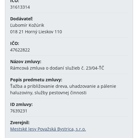
IČO:
31613314
Dodávateľ:
Ľubomír Kožúrik
018 21 Horný Lieskov 110
IČO:
47622822
Názov zmluvy:
Rámcová zmluva o dodaní služieb č. 23/04-ŤČ
Popis predmetu zmluvy:
Ťažba a približovanie dreva, uhadzovanie a pálenie
haluzoviny, služby pestovnej činnosti
ID zmluvy:
7639231
Zverejnil:
Mestské lesy Považská Bystrica, s.r.o.