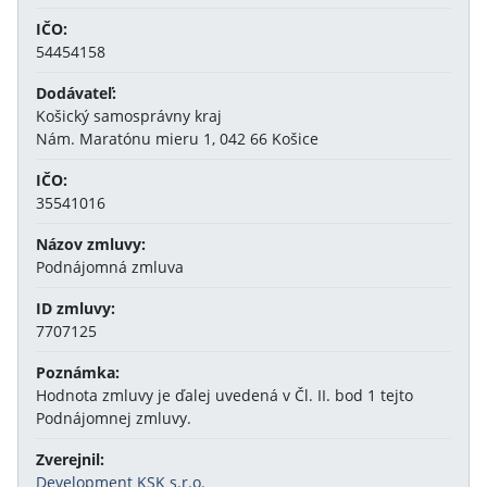
IČO:
54454158
Dodávateľ:
Košický samosprávny kraj
Nám. Maratónu mieru 1, 042 66 Košice
IČO:
35541016
Názov zmluvy:
Podnájomná zmluva
ID zmluvy:
7707125
Poznámka:
Hodnota zmluvy je ďalej uvedená v Čl. II. bod 1 tejto
Podnájomnej zmluvy.
Zverejnil:
Development KSK s.r.o.