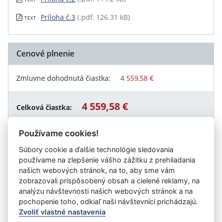
Príloha č.3
(.pdf, 126.31 kB)
TEXT
Cenové plnenie
Zmluvne dohodnutá čiastka:
4 559,58 €
4 559,58 €
Celková čiastka:
Používame cookies!
Súbory cookie a ďalšie technológie sledovania
Návrat späť
používame na zlepšenie vášho zážitku z prehliadania
našich webových stránok, na to, aby sme vám
zobrazovali prispôsobený obsah a cielené reklamy, na
analýzu návštevnosti našich webových stránok a na
Vystavil:
Development KSK s.r.o.
pochopenie toho, odkiaľ naši návštevníci prichádzajú.
Zvoliť vlastné nastavenia