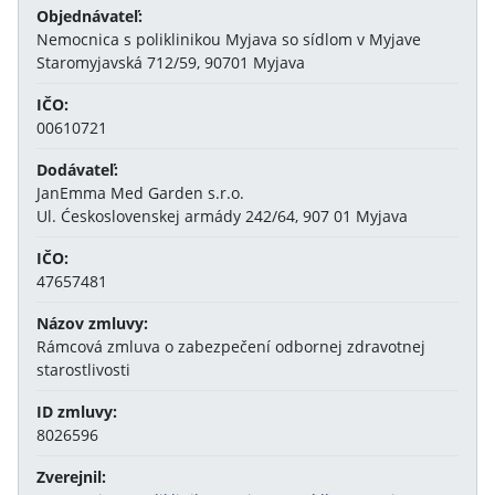
Objednávateľ:
Nemocnica s poliklinikou Myjava so sídlom v Myjave
Staromyjavská 712/59, 90701 Myjava
IČO:
00610721
Dodávateľ:
JanEmma Med Garden s.r.o.
Ul. Ćeskoslovenskej armády 242/64, 907 01 Myjava
IČO:
47657481
Názov zmluvy:
Rámcová zmluva o zabezpečení odbornej zdravotnej
starostlivosti
ID zmluvy:
8026596
Zverejnil: