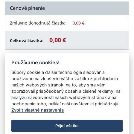
Cenové plnenie
Zmluvne dohodnutá čiastka:
0,00 €
0,00 €
Celková čiastka:
Používame cookies!
Návrat späť
Súbory cookie a ďalšie technológie sledovania
používame na zlepšenie vášho zážitku z prehliadania
našich webových stránok, na to, aby sme vám
zobrazovali prispôsobený obsah a cielené reklamy, na
Vystavil:
Nemocnica s poliklinikou Myjava so sídlom v
analýzu návštevnosti našich webových stránok a na
Myjave
pochopenie toho, odkiaľ naši návštevníci prichádzajú.
Zvoliť vlastné nastavenia
©
Úrad vlády SR
- Všetky práva vyhradené
Prijať všetko
Prehlásenie o prístupnosti
Zmluvy do 31.12.2010
Nastavenia cookies