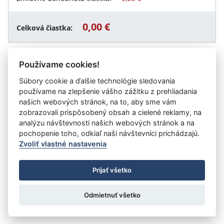
0,00 €
Celková čiastka:
Používame cookies!
Návrat späť
Súbory cookie a ďalšie technológie sledovania
používame na zlepšenie vášho zážitku z prehliadania
našich webových stránok, na to, aby sme vám
zobrazovali prispôsobený obsah a cielené reklamy, na
Vystavil:
ROZVOJOVÁ AGENTÚRA Banskobystrického
analýzu návštevnosti našich webových stránok a na
samosprávneho kraja, n.o.
pochopenie toho, odkiaľ naši návštevníci prichádzajú.
Zvoliť vlastné nastavenia
©
Úrad vlády SR
- Všetky práva vyhradené
Prijať všetko
Prehlásenie o prístupnosti
Zmluvy do 31.12.2010
Nastavenia cookies
Odmietnuť všetko
Tvorba stránok
: Aglo Solutions
Redakčný systém
: SysCom