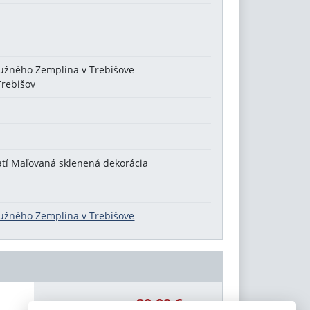
užného Zemplína v Trebišove
Trebišov
atí Maľovaná sklenená dekorácia
užného Zemplína v Trebišove
20,00 €
Celková čiastka: