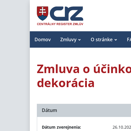
Domov
Zmluvy
O stránke
F
Zmluva o účinko
dekorácia
Dátum
Dátum zverejnenia:
26.10.20