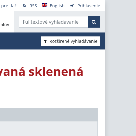
 pre tlač
RSS
English
Prihlásenie
mlúv
Rozšírené vyhľadávanie
vaná sklenená