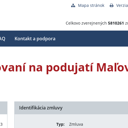
Mapa stránok
Verzia
Celkovo zverejnených
5810261
z
AQ
Kontakt a podpora
vaní na podujatí Maľo
Identifikácia zmluvy
23
Typ:
Zmluva