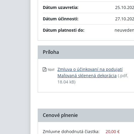
Dátum uzavretia:
25.10.20
Dátum účinnosti:
27.10.20
Dátum platnosti do:
neuvede
Príloha
Zmluva o účinkovaní na podujatí
TEXT
Maľovaná sklenená dekorácia
(.pdf,
18.04 kB)
Cenové plnenie
Zmluvne dohodnutá čiastka:
20,00 €