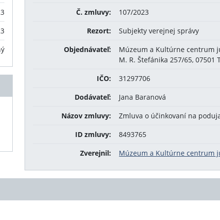
23
Č. zmluvy:
107/2023
23
Rezort:
Subjekty verejnej správy
ný
Objednávateľ:
Múzeum a Kultúrne centrum j
M. R. Štefánika 257/65, 07501 
IČO:
31297706
Dodávateľ:
Jana Baranová
Názov zmluvy:
Zmluva o účinkovaní na poduj
ID zmluvy:
8493765
Zverejnil:
Múzeum a Kultúrne centrum j