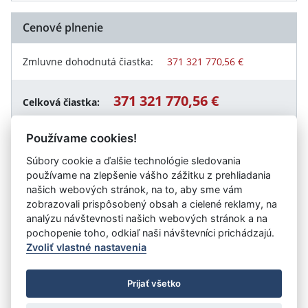
Cenové plnenie
Zmluvne dohodnutá čiastka:
371 321 770,56 €
371 321 770,56 €
Celková čiastka:
Používame cookies!
Súbory cookie a ďalšie technológie sledovania
Návrat späť
používame na zlepšenie vášho zážitku z prehliadania
našich webových stránok, na to, aby sme vám
zobrazovali prispôsobený obsah a cielené reklamy, na
analýzu návštevnosti našich webových stránok a na
Vystavil:
Ministerstvo dopravy Slovenskej republiky
pochopenie toho, odkiaľ naši návštevníci prichádzajú.
Zvoliť vlastné nastavenia
©
Úrad vlády SR
- Všetky práva vyhradené
Prijať všetko
Prehlásenie o prístupnosti
Zmluvy do 31.12.2010
Nastavenia cookies