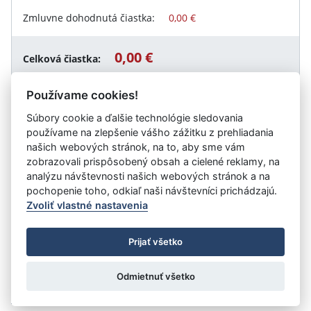
Zmluvne dohodnutá čiastka:
0,00 €
0,00 €
Celková čiastka:
Používame cookies!
Súbory cookie a ďalšie technológie sledovania
Návrat späť
používame na zlepšenie vášho zážitku z prehliadania
našich webových stránok, na to, aby sme vám
zobrazovali prispôsobený obsah a cielené reklamy, na
analýzu návštevnosti našich webových stránok a na
Vystavil:
Spojená škola, Nitra, Slančíkovej 2
pochopenie toho, odkiaľ naši návštevníci prichádzajú.
Zvoliť vlastné nastavenia
©
Úrad vlády SR
- Všetky práva vyhradené
Prijať všetko
Prehlásenie o prístupnosti
Zmluvy do 31.12.2010
Nastavenia cookies
Odmietnuť všetko
Tvorba stránok
: Aglo Solutions
Redakčný systém
: SysCom