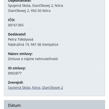
Objednávateľ:
Spojená škola, Slančíkovej 2, Nitra
Slančíkovej 2, 950 50 Nitra
IČO:
00161365
Dodávateľ:
Petra Tökölyová
Nádražná 19, 941 06 Komjatice
Názov zmluvy:
Zmluva o nájme nehnuteľností
ID zmluvy:
8902877
Zverejnil:
Spojená škola, Nitra, Slančíkovej 2
Dátum