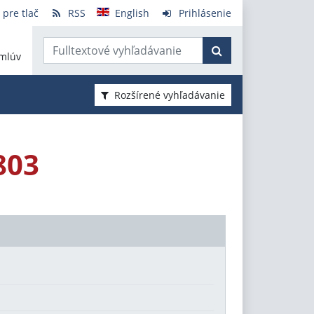
 pre tlač
RSS
English
Prihlásenie
mlúv
Rozšírené vyhľadávanie
803