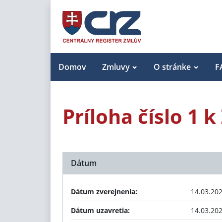
Domov
Zmluvy
O stránke
F
Príloha číslo 1
Dátum
Dátum zverejnenia:
14.03.20
Dátum uzavretia:
14.03.20