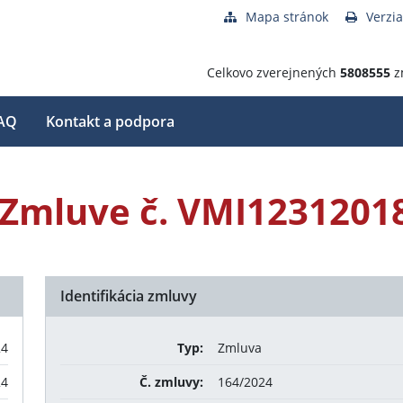
Mapa stránok
Verzia
Celkovo zverejnených
5808555
z
AQ
Kontakt a podpora
 k Zmluve č. VMI1231201
Identifikácia zmluvy
24
Typ:
Zmluva
24
Č. zmluvy:
164/2024