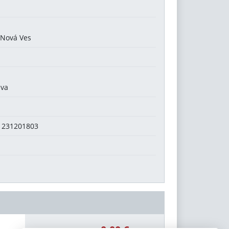
 Nová Ves
ava
MI1231201803