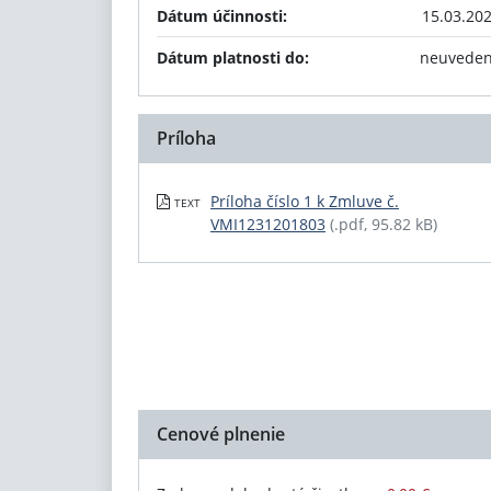
Dátum účinnosti:
15.03.20
Dátum platnosti do:
neuvede
Príloha
Príloha číslo 1 k Zmluve č.
TEXT
VMI1231201803
(.pdf, 95.82 kB)
Cenové plnenie