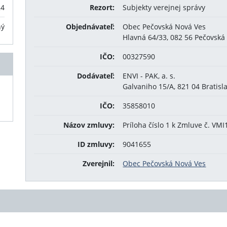
24
Rezort:
Subjekty verejnej správy
ný
Objednávateľ:
Obec Pečovská Nová Ves
Hlavná 64/33, 082 56 Pečovská
IČO:
00327590
Dodávateľ:
ENVI - PAK, a. s.
Galvaniho 15/A, 821 04 Bratisl
IČO:
35858010
Názov zmluvy:
Príloha číslo 1 k Zmluve č. V
ID zmluvy:
9041655
Zverejnil:
Obec Pečovská Nová Ves