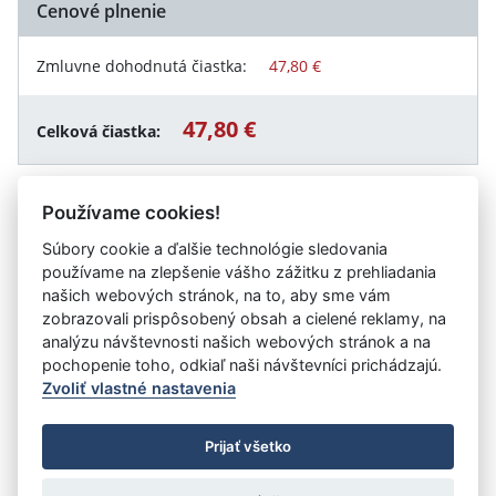
Cenové plnenie
Zmluvne dohodnutá čiastka:
47,80 €
47,80 €
Celková čiastka:
Používame cookies!
Návrat späť
Súbory cookie a ďalšie technológie sledovania
používame na zlepšenie vášho zážitku z prehliadania
našich webových stránok, na to, aby sme vám
zobrazovali prispôsobený obsah a cielené reklamy, na
Vystavil:
Akadémia ozbrojených síl generála Milana
analýzu návštevnosti našich webových stránok a na
Rastislava Štefánika
pochopenie toho, odkiaľ naši návštevníci prichádzajú.
Zvoliť vlastné nastavenia
©
Úrad vlády SR
- Všetky práva vyhradené
Prijať všetko
Prehlásenie o prístupnosti
Zmluvy do 31.12.2010
Nastavenia cookies