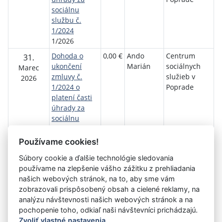
sociálnu
službu č.
1/2024
1/2026
Dohoda o
0,00 €
Ando
Centrum
31.
ukončení
Marián
sociálnych
Marec
zmluvy č.
služieb v
2026
1/2024 o
Poprade
platení časti
úhrady za
sociálnu
službu
2/2026
Používame cookies!
Súbory cookie a ďalšie technológie sledovania
Návrat späť
používame na zlepšenie vášho zážitku z prehliadania
našich webových stránok, na to, aby sme vám
zobrazovali prispôsobený obsah a cielené reklamy, na
analýzu návštevnosti našich webových stránok a na
Vystavil:
Centrum sociálnych služieb v Poprade
pochopenie toho, odkiaľ naši návštevníci prichádzajú.
Zvoliť vlastné nastavenia