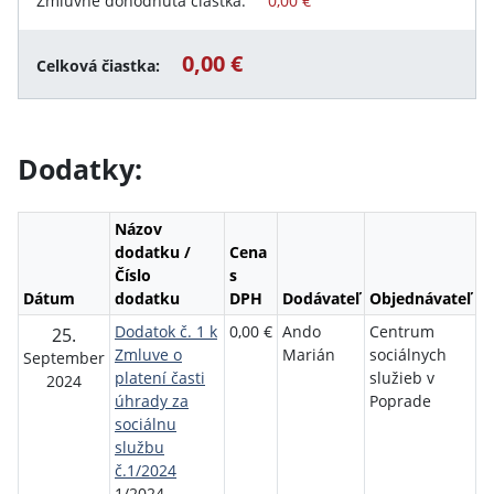
Zmluvne dohodnutá čiastka:
0,00 €
0,00 €
Celková čiastka:
Dodatky:
Názov
dodatku /
Cena
Číslo
s
Dátum
dodatku
DPH
Dodávateľ
Objednávateľ
Dodatok č. 1 k
0,00 €
Ando
Centrum
25.
Zmluve o
Marián
sociálnych
September
platení časti
služieb v
2024
úhrady za
Poprade
sociálnu
službu
č.1/2024
1/2024