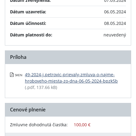
Dátum zverejnenia:
07.05.2024
Dátum uzavretia:
06.05.2024
Dátum účinnosti:
08.05.2024
Dátum platnosti do:
neuvedený
Príloha
49-2024-j.petrovic-prievaly-zmluva-o-najme-
SKEN
hroboveho-miesta-zo-dna-06-05-2024-bpzk5b
(.pdf, 137.66 kB)
Cenové plnenie
Zmluvne dohodnutá čiastka:
100,00 €