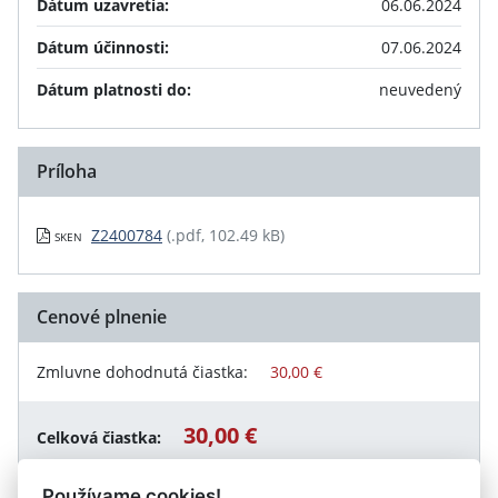
Dátum uzavretia:
06.06.2024
Dátum účinnosti:
07.06.2024
Dátum platnosti do:
neuvedený
Príloha
Z2400784
(.pdf, 102.49 kB)
SKEN
Cenové plnenie
Zmluvne dohodnutá čiastka:
30,00 €
30,00 €
Celková čiastka:
Používame cookies!