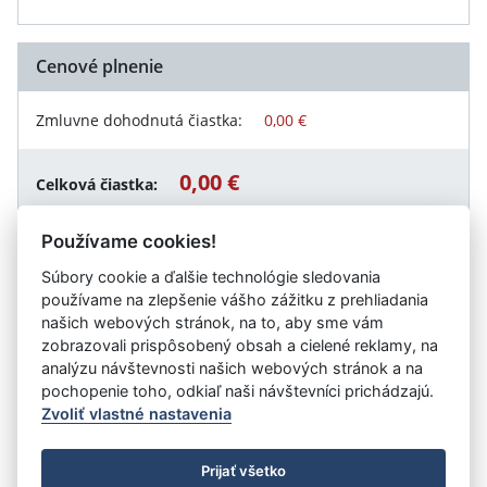
Cenové plnenie
Zmluvne dohodnutá čiastka:
0,00 €
0,00 €
Celková čiastka:
Používame cookies!
Súbory cookie a ďalšie technológie sledovania
Návrat späť
používame na zlepšenie vášho zážitku z prehliadania
našich webových stránok, na to, aby sme vám
zobrazovali prispôsobený obsah a cielené reklamy, na
analýzu návštevnosti našich webových stránok a na
Vystavil:
Obec Janík
pochopenie toho, odkiaľ naši návštevníci prichádzajú.
Zvoliť vlastné nastavenia
©
Úrad vlády SR
- Všetky práva vyhradené
Prijať všetko
Prehlásenie o prístupnosti
Zmluvy do 31.12.2010