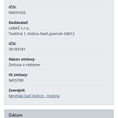
IČO:
00691020
Dodávateľ:
LABAŠ s.r.o.
Textilná 1, Košice-Nad jazerom 04012
IČO:
36183181
Názov zmluvy:
Zmluva o reklame
ID zmluvy:
9455780
Zverejnil:
Mestská časť Košice - Krásna
Dátum