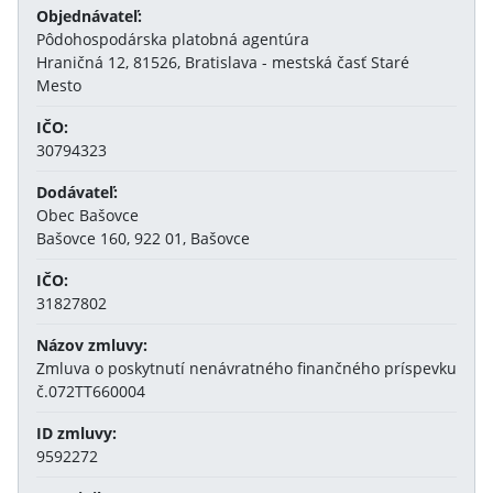
Objednávateľ:
Pôdohospodárska platobná agentúra
Hraničná 12, 81526, Bratislava - mestská časť Staré
Mesto
IČO:
30794323
Dodávateľ:
Obec Bašovce
Bašovce 160, 922 01, Bašovce
IČO:
31827802
Názov zmluvy:
Zmluva o poskytnutí nenávratného finančného príspevku
č.072TT660004
ID zmluvy:
9592272