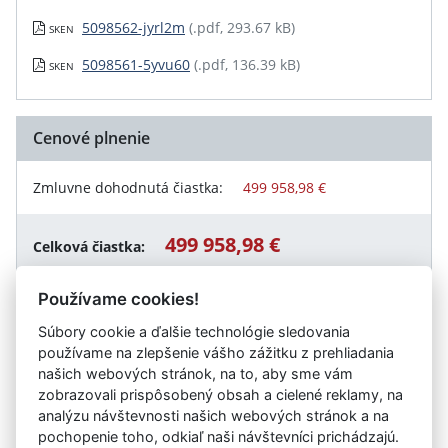
5098562-jyrl2m
(.pdf, 293.67 kB)
SKEN
5098561-5yvu60
(.pdf, 136.39 kB)
SKEN
Cenové plnenie
Zmluvne dohodnutá čiastka:
499 958,98 €
499 958,98 €
Celková čiastka:
Používame cookies!
Súbory cookie a ďalšie technológie sledovania
Návrat späť
používame na zlepšenie vášho zážitku z prehliadania
našich webových stránok, na to, aby sme vám
zobrazovali prispôsobený obsah a cielené reklamy, na
analýzu návštevnosti našich webových stránok a na
Vystavil:
Obec Bašovce
pochopenie toho, odkiaľ naši návštevníci prichádzajú.