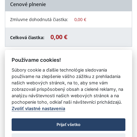
Cenové plnenie
Zmluvne dohodnutá čiastka:
0,00 €
0,00 €
Celková čiastka:
Používame cookies!
Návrat späť
Súbory cookie a ďalšie technológie sledovania
používame na zlepšenie vášho zážitku z prehliadania
našich webových stránok, na to, aby sme vám
zobrazovali prispôsobený obsah a cielené reklamy, na
Vystavil:
Univerzitná nemocnica - Nemocnica svätého
analýzu návštevnosti našich webových stránok a na
Michala, a. s.
pochopenie toho, odkiaľ naši návštevníci prichádzajú.
Zvoliť vlastné nastavenia
©
Úrad vlády SR
- Všetky práva vyhradené
Prijať všetko
Prehlásenie o prístupnosti
Zmluvy do 31.12.2010
Nastavenia cookies