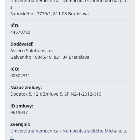
Univerzitná nemocnica - Nemocnica svätého Michala, a.
s.
Satinského I.7770/1, 811 08 Bratislava
IČO:
44570783
Dodávateľ:
Asseco Solutions, a.s.
Galvaniho 19045/19, 821 04 Bratislava
IČO:
00602311
Názov zmluvy:
Dodatok č. 12 k Zmluve č. SPIN2-1-2012-016
ID zmluvy:
9619337
Zverejnil:
Univerzitná nemocnica - Nemocnica svätého Michala, a.
s.