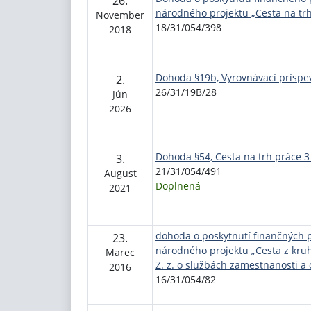
26.
národného projektu „Cesta na trh
November
18/31/054/398
2018
Dohoda §19b, Vyrovnávací príspev
2.
26/31/19B/28
Jún
2026
Dohoda §54, Cesta na trh práce 3 
3.
21/31/054/491
August
Doplnená
2021
dohoda o poskytnutí finančných 
23.
národného projektu „Cesta z kruh
Marec
Z. z. o službách zamestnanosti a
2016
16/31/054/82