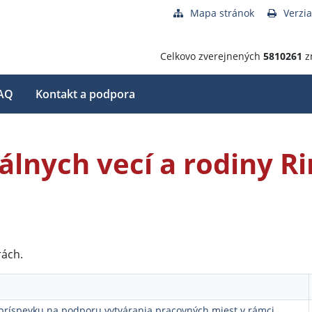
Mapa stránok
Verzia
Celkovo zverejnených
5810261
z
AQ
Kontakt a podpora
iálnych vecí a rodiny 
rách.
príspevku na podporu vytvárania pracovných miest v rámci