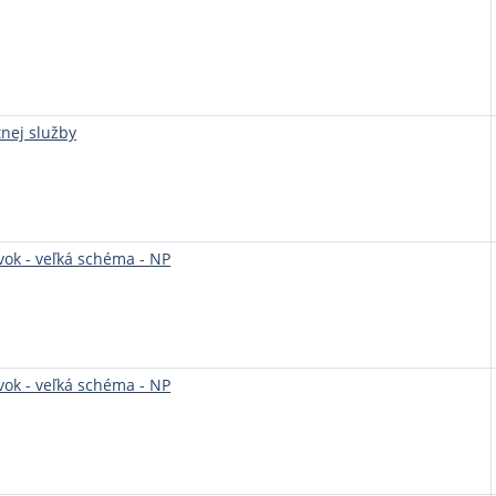
nej služby
ok - veľká schéma - NP
ok - veľká schéma - NP