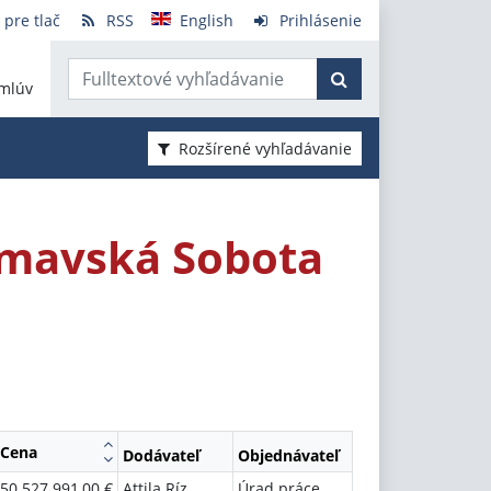
 pre tlač
RSS
English
Prihlásenie
mlúv
Rozšírené vyhľadávanie
Rimavská Sobota
Cena
Dodávateľ
Objednávateľ
50 527 991,00 €
Attila Ríz
Úrad práce,