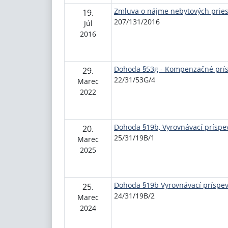
Zmluva o nájme nebytových pries
19.
207/131/2016
Júl
2016
Dohoda §53g - Kompenzačné prí
29.
22/31/53G/4
Marec
2022
Dohoda §19b, Vyrovnávací príspev
20.
25/31/19B/1
Marec
2025
Dohoda §19b Vyrovnávací príspev
25.
24/31/19B/2
Marec
2024