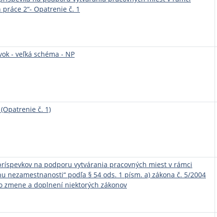
 práce 2“- Opatrenie č. 1
ok - veľká schéma - NP
(Opatrenie č. 1)
príspevkov na podporu vytvárania pracovných miest v rámci
u nezamestnanosti“ podľa § 54 ods. 1 písm. a) zákona č. 5/2004
 o zmene a doplnení niektorých zákonov