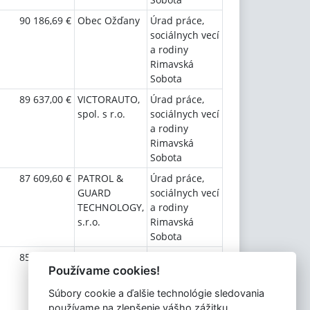
90 186,69 €
Obec Ožďany
Úrad práce,
sociálnych vecí
a rodiny
Rimavská
Sobota
89 637,00 €
VICTORAUTO,
Úrad práce,
spol. s r.o.
sociálnych vecí
a rodiny
Rimavská
Sobota
87 609,60 €
PATROL &
Úrad práce,
GUARD
sociálnych vecí
TECHNOLOGY,
a rodiny
s.r.o.
Rimavská
Sobota
85 922,37 €
Rimgal, spol. s
Úrad práce,
Používame cookies!
r.o.
sociálnych vecí
a rodiny
Súbory cookie a ďalšie technológie sledovania
Rimavská
používame na zlepšenie vášho zážitku