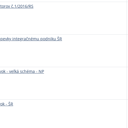
torov č.1/2016/RS
spevky integračnému podniku ŠR
ok - veľká schéma - NP
ok - ŠR