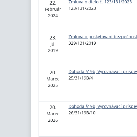
Zmluva o dielo č. 123/131/2023
22.
123/131/2023
Február
2024
Zmluva o poskytovaní bezpečnost
23.
329/131/2019
Júl
2019
Dohoda §19b, Vyrovnávací príspev
20.
25/31/19B/4
Marec
2025
Dohoda §19b, Vyrovnávací príspev
20.
26/31/19B/10
Marec
2026