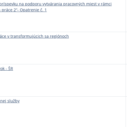
príspevku na podporu vytvárania pracovných miest v rámci
 práce 2“- Opatrenie č. 1
áce v transformujúcich sa regiónoch
ok - ŠR
nej služby