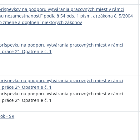
príspevkov na podporu vytvárania pracovných miest v rámci
u nezamestnanosti“ podľa § 54 ods. 1 písm. a) zákona č. 5/2004
 o zmene a doplnení niektorých zákonov
príspevku na podporu vytvárania pracovných miest v rámci
 práce 2“- Opatrenie č. 1
príspevku na podporu vytvárania pracovných miest v rámci
 práce 2“- Opatrenie č. 1
príspevku na podporu vytvárania pracovných miest v rámci
 práce 2“- Opatrenie č. 1
ok - ŠR