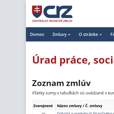
Domov
Zmluvy
O stránke
F
Úrad práce, soc
Zoznam zmlúv
Všetky sumy v tabuľkách sú uvádzané v eu
Zverejnené
Názov zmluvy / Č. zmluvy
Dohoda o poskytnutí finančného 