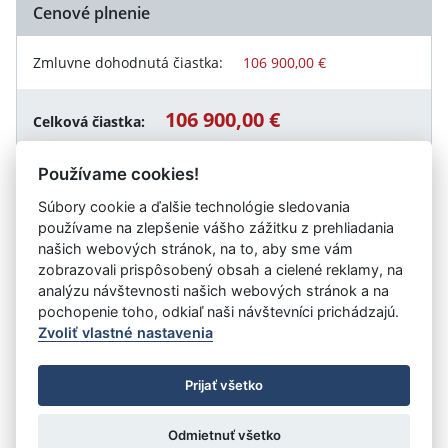
Cenové plnenie
Zmluvne dohodnutá čiastka:
106 900,00 €
106 900,00 €
Celková čiastka:
Používame cookies!
Súbory cookie a ďalšie technológie sledovania
Návrat späť
používame na zlepšenie vášho zážitku z prehliadania
našich webových stránok, na to, aby sme vám
zobrazovali prispôsobený obsah a cielené reklamy, na
analýzu návštevnosti našich webových stránok a na
Vystavil:
Elektronický kontraktačný systém
pochopenie toho, odkiaľ naši návštevníci prichádzajú.
Zvoliť vlastné nastavenia
©
Úrad vlády SR
- Všetky práva vyhradené
Prijať všetko
Prehlásenie o prístupnosti
Zmluvy do 31.12.2010
Nastavenia cookies
Odmietnuť všetko
Tvorba stránok
: Aglo Solutions