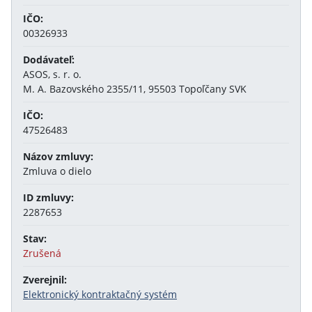
IČO:
00326933
Dodávateľ:
ASOS, s. r. o.
M. A. Bazovského 2355/11, 95503 Topoľčany SVK
IČO:
47526483
Názov zmluvy:
Zmluva o dielo
ID zmluvy:
2287653
Stav:
Zrušená
Zverejnil:
Elektronický kontraktačný systém