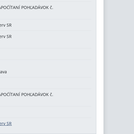
APOĆÍTANÍ POHĽADÁVOK č.
erv SR
erv SR
1
lava
APOĆÍTANÍ POHĽADÁVOK č.
erv SR