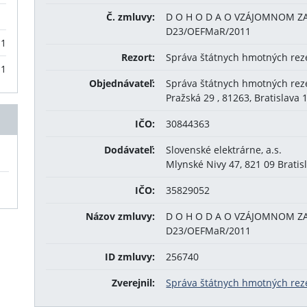
Č. zmluvy:
D O H O D A O VZÁJOMNOM Z
D23/OEFMaR/2011
11
Rezort:
Správa štátnych hmotných rez
11
Objednávateľ:
Správa štátnych hmotných rez
Pražská 29 , 81263, Bratislava 
IČO:
30844363
Dodávateľ:
Slovenské elektrárne, a.s.
Mlynské Nivy 47, 821 09 Bratis
IČO:
35829052
Názov zmluvy:
D O H O D A O VZÁJOMNOM Z
D23/OEFMaR/2011
ID zmluvy:
256740
Zverejnil:
Správa štátnych hmotných rez