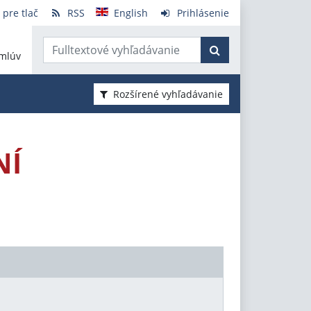
 pre tlač
RSS
English
Prihlásenie
mlúv
Rozšírené vyhľadávanie
NÍ