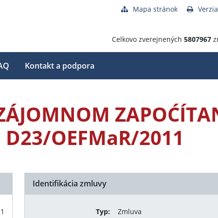
Mapa stránok
Verzia
Celkovo zverejnených
5807967
z
AQ
Kontakt a podpora
 VZÁJOMNOM ZAPOĆÍTA
 D23/OEFMaR/2011
Identifikácia zmluvy
11
Typ:
Zmluva