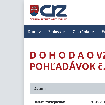
Domov
Zmluvy
O stránke
F
D O H O D A O
POHĽADÁVOK č.
Dátum
Dátum zverejnenia:
26.08.20