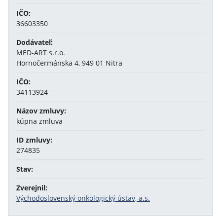
IČO:
36603350
Dodávateľ:
MED-ART s.r.o.
Hornočermánska 4, 949 01 Nitra
IČO:
34113924
Názov zmluvy:
kúpna zmluva
ID zmluvy:
274835
Stav:
Zverejnil:
Východoslovenský onkologický ústav, a.s.