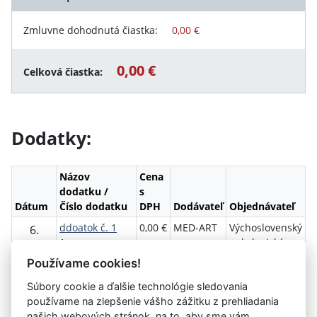
Zmluvne dohodnutá čiastka:
0,00 €
0,00 €
Celková čiastka:
Dodatky:
Názov
Cena
dodatku /
s
Dátum
Číslo dodatku
DPH
Dodávateľ
Objednávateľ
ddoatok č. 1
0,00 €
MED-ART
Výchoslovenský
6.
1
s.r.o.
onkologický
Október
ústav, a.s.
2011
Používame cookies!
Súbory cookie a ďalšie technológie sledovania
Návrat späť
používame na zlepšenie vášho zážitku z prehliadania
našich webových stránok, na to, aby sme vám