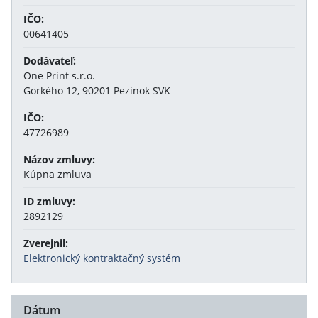
IČO:
00641405
Dodávateľ:
One Print s.r.o.
Gorkého 12, 90201 Pezinok SVK
IČO:
47726989
Názov zmluvy:
Kúpna zmluva
ID zmluvy:
2892129
Zverejnil:
Elektronický kontraktačný systém
Dátum