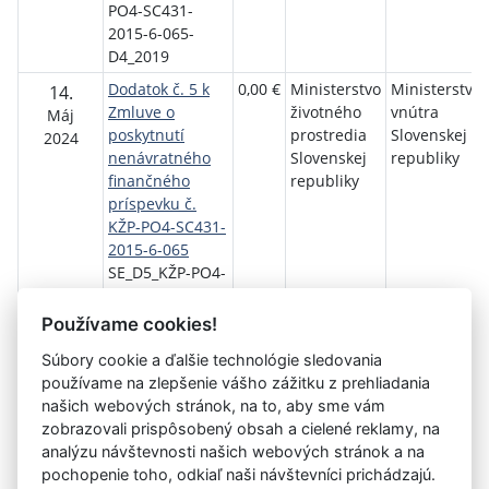
PO4-SC431-
2015-6-065-
D4_2019
Dodatok č. 5 k
0,00 €
Ministerstvo
Ministerstvo
14.
Zmluve o
životného
vnútra
Máj
poskytnutí
prostredia
Slovenskej
2024
nenávratného
Slovenskej
republiky
finančného
republiky
príspevku č.
KŽP-PO4-SC431-
2015-6-065
SE_D5_KŽP-PO4-
SC431-2015-6-
065-5_2024
Používame cookies!
Súbory cookie a ďalšie technológie sledovania
Návrat späť
používame na zlepšenie vášho zážitku z prehliadania
našich webových stránok, na to, aby sme vám
zobrazovali prispôsobený obsah a cielené reklamy, na
analýzu návštevnosti našich webových stránok a na
Vystavil:
Ministerstvo vnútra SR (Sekcia ekonomiky)
pochopenie toho, odkiaľ naši návštevníci prichádzajú.