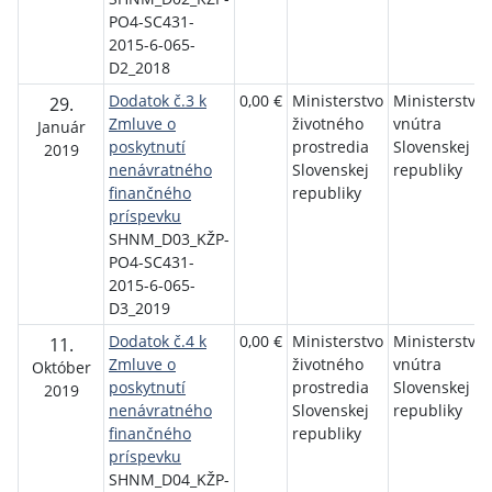
PO4-SC431-
2015-6-065-
D2_2018
Dodatok č.3 k
0,00 €
Ministerstvo
Ministerstvo
29.
Zmluve o
životného
vnútra
Január
poskytnutí
prostredia
Slovenskej
2019
nenávratného
Slovenskej
republiky
finančného
republiky
príspevku
SHNM_D03_KŽP-
PO4-SC431-
2015-6-065-
D3_2019
Dodatok č.4 k
0,00 €
Ministerstvo
Ministerstvo
11.
Zmluve o
životného
vnútra
Október
poskytnutí
prostredia
Slovenskej
2019
nenávratného
Slovenskej
republiky
finančného
republiky
príspevku
SHNM_D04_KŽP-