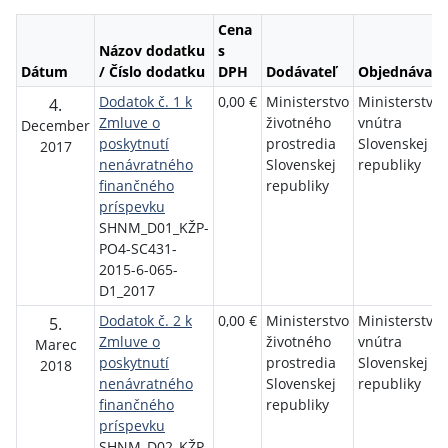
Cena
Názov dodatku
s
Dátum
/ Číslo dodatku
DPH
Dodávateľ
Objednávate
Dodatok č. 1 k
0,00 €
Ministerstvo
Ministerstvo
4.
Zmluve o
životného
vnútra
December
poskytnutí
prostredia
Slovenskej
2017
nenávratného
Slovenskej
republiky
finančného
republiky
príspevku
SHNM_D01_KŽP-
PO4-SC431-
2015-6-065-
D1_2017
Dodatok č. 2 k
0,00 €
Ministerstvo
Ministerstvo
5.
Zmluve o
životného
vnútra
Marec
poskytnutí
prostredia
Slovenskej
2018
nenávratného
Slovenskej
republiky
finančného
republiky
príspevku
SHNM_D02_KŽP-