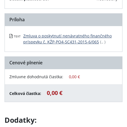
Príloha
Zmluva o poskytnutí nenávratného finančného
TEXT
príspevku č. KŽP-PO4-SC431-2015-6/065
(., )
Cenové plnenie
Zmluvne dohodnutá čiastka:
0,00 €
0,00 €
Celková čiastka:
Dodatky: