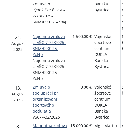
Zmluva o
Banská
Slo
výpožičke č. VŠC-
Bystrica
rep
7-73/2025-
Šp
SNM/090125-ZoVp
ce
pol
Nájomná zmluva
1 500,00 €
Vojenské
MF
21.
č. VŠC-7-74/2025-
športové
Ba
August
SNM/090125-
centrum
Bys
2025
ZoNp
DUKLA
Nájomná zmluva
Banská
č. VŠC-7-74/2025-
Bystrica
SNM/090125-
ZoNp
Zmluva o
0,00 €
Vojenské
Slo
13.
spolupráci pri
športové
bia
August
organizovaní
centrum
2025
športového
DUKLA
podujatia
Banská
VŠC-7-32/2025
Bystrica
Mandátna zmluva
15 000,00 €
Mgr. Martin
Vo
8.