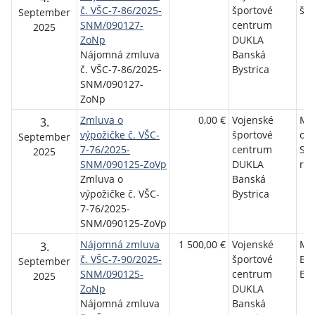
č. VŠC-7-86/2025-
športové
špo
September
SNM/090127-
centrum
2025
ZoNp
DUKLA
Nájomná zmluva
Banská
č. VŠC-7-86/2025-
Bystrica
SNM/090127-
ZoNp
Zmluva o
0,00 €
Vojenské
Min
3.
výpožičke č. VŠC-
športové
ob
September
7-76/2025-
centrum
Slo
2025
SNM/090125-ZoVp
DUKLA
rep
Zmluva o
Banská
výpožičke č. VŠC-
Bystrica
7-76/2025-
SNM/090125-ZoVp
Nájomná zmluva
1 500,00 €
Vojenské
MF
3.
č. VŠC-7-90/2025-
športové
Ba
September
SNM/090125-
centrum
Bys
2025
ZoNp
DUKLA
Nájomná zmluva
Banská