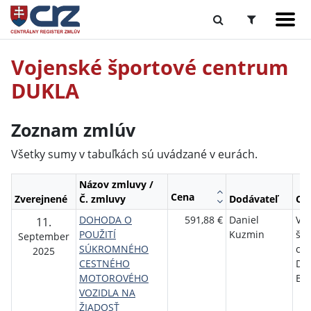
Vojenské športové centrum
DUKLA
Zoznam zmlúv
Všetky sumy v tabuľkách sú uvádzané v eurách.
Názov zmluvy /
Cena
Zverejnené
Č. zmluvy
Dodávateľ
Ob
DOHODA O
591,88 €
Daniel
Vo
11.
POUŽITÍ
Kuzmin
špo
September
SÚKROMNÉHO
ce
2025
CESTNÉHO
DU
MOTOROVÉHO
Bys
VOZIDLA NA
ŽIADOSŤ