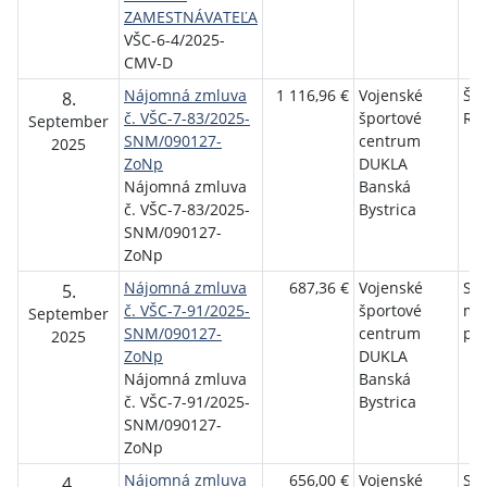
ZAMESTNÁVATEĽA
VŠC-6-4/2025-
CMV-D
Nájomná zmluva
1 116,96 €
Vojenské
Špo
8.
č. VŠC-7-83/2025-
športové
RA
September
SNM/090127-
centrum
2025
ZoNp
DUKLA
Nájomná zmluva
Banská
č. VŠC-7-83/2025-
Bystrica
SNM/090127-
ZoNp
Nájomná zmluva
687,36 €
Vojenské
Slo
5.
č. VŠC-7-91/2025-
športové
mo
September
SNM/090127-
centrum
päť
2025
ZoNp
DUKLA
Nájomná zmluva
Banská
č. VŠC-7-91/2025-
Bystrica
SNM/090127-
ZoNp
Nájomná zmluva
656,00 €
Vojenské
St
4.