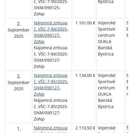
č. VŠC-7-90/2025-
Bystrica
SNM/090125-
ZoNp
Nájomná zmluva
1 101,00 €
Vojenské
Slá
2.
č. VŠC-7-84/2025-
športové
Ba
September
SNM/090127-
centrum
Bys
2025
ZoNp
DUKLA
Nájomná zmluva
Banská
č. VŠC-7-84/2025-
Bystrica
SNM/090127-
ZoNp
Nájomná zmluva
1 134,00 €
Vojenské
Slá
2.
č. VŠC-7-85/2025-
športové
Ba
September
SNM/090127-
centrum
Bys
2025
ZoNp
DUKLA
ml
Nájomná zmluva
Banská
č. VŠC-7-85/2025-
Bystrica
SNM/090127-
ZoNp
Nájomná zmluva
2 110,50 €
Vojenské
ŠK
1.