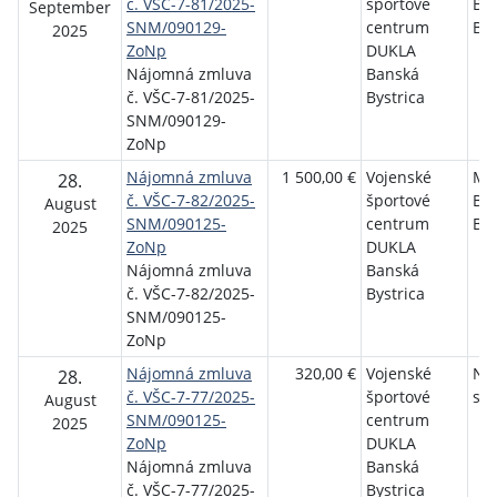
č. VŠC-7-81/2025-
športové
Ba
September
SNM/090129-
centrum
Bys
2025
ZoNp
DUKLA
Nájomná zmluva
Banská
č. VŠC-7-81/2025-
Bystrica
SNM/090129-
ZoNp
Nájomná zmluva
1 500,00 €
Vojenské
MF
28.
č. VŠC-7-82/2025-
športové
Ba
August
SNM/090125-
centrum
Bys
2025
ZoNp
DUKLA
Nájomná zmluva
Banská
č. VŠC-7-82/2025-
Bystrica
SNM/090125-
ZoNp
Nájomná zmluva
320,00 €
Vojenské
NU
28.
č. VŠC-7-77/2025-
športové
s.r.
August
SNM/090125-
centrum
2025
ZoNp
DUKLA
Nájomná zmluva
Banská
č. VŠC-7-77/2025-
Bystrica