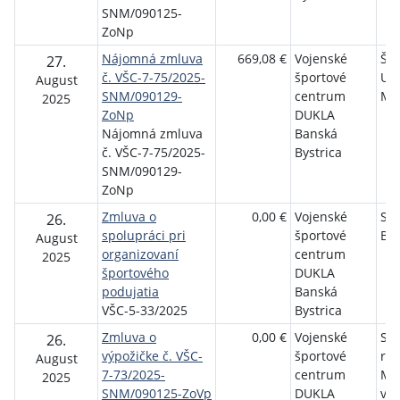
SNM/090125-
ZoNp
Nájomná zmluva
669,08 €
Vojenské
Špo
27.
č. VŠC-7-75/2025-
športové
Uni
August
SNM/090129-
centrum
Mat
2025
ZoNp
DUKLA
Nájomná zmluva
Banská
č. VŠC-7-75/2025-
Bystrica
SNM/090129-
ZoNp
Zmluva o
0,00 €
Vojenské
SP
26.
spolupráci pri
športové
BYS
August
organizovaní
centrum
2025
športového
DUKLA
podujatia
Banská
VŠC-5-33/2025
Bystrica
Zmluva o
0,00 €
Vojenské
Slo
26.
výpožičke č. VŠC-
športové
rep
August
7-73/2025-
centrum
Min
2025
SNM/090125-ZoVp
DUKLA
vnú