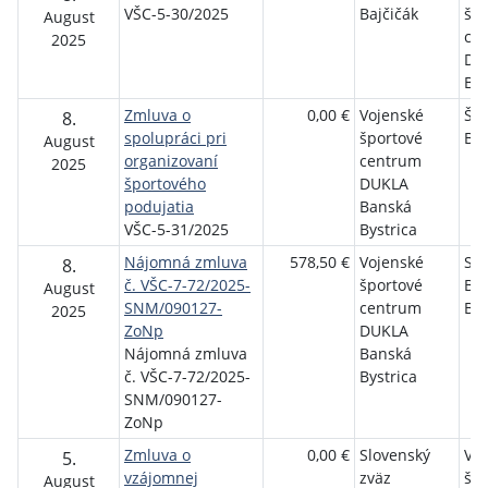
VŠC-5-30/2025
Bajčičák
špo
August
ce
2025
DU
Bys
Zmluva o
0,00 €
Vojenské
ŠK
8.
spolupráci pri
športové
BB
August
organizovaní
centrum
2025
športového
DUKLA
podujatia
Banská
VŠC-5-31/2025
Bystrica
Nájomná zmluva
578,50 €
Vojenské
Slá
8.
č. VŠC-7-72/2025-
športové
Ba
August
SNM/090127-
centrum
Bys
2025
ZoNp
DUKLA
Nájomná zmluva
Banská
č. VŠC-7-72/2025-
Bystrica
SNM/090127-
ZoNp
Zmluva o
0,00 €
Slovenský
Vo
5.
vzájomnej
zväz
špo
August