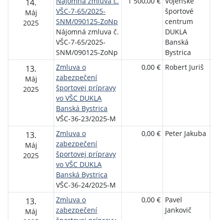
Nájomná zmluva č.
1 500,00 €
Vojenské
MF
14.
VŠC-7-65/2025-
športové
Ba
Máj
SNM/090125-ZoNp
centrum
By
2025
Nájomná zmluva č.
DUKLA
VŠC-7-65/2025-
Banská
SNM/090125-ZoNp
Bystrica
Zmluva o
0,00 €
Robert Juriš
Vo
13.
zabezpečení
šp
Máj
športovej prípravy
c
2025
vo VŠC DUKLA
D
Banská Bystrica
By
VŠC-36-23/2025-M
Zmluva o
0,00 €
Peter Jakuba
Vo
13.
zabezpečení
šp
Máj
športovej prípravy
c
2025
vo VŠC DUKLA
D
Banská Bystrica
By
VŠC-36-24/2025-M
Zmluva o
0,00 €
Pavel
Vo
13.
zabezpečení
Jankovič
šp
Máj