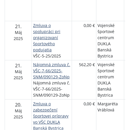
Ve
po
Br
Zmluva o
0,00 €
Vojenské
M
21.
spolupráci pri
športové
Ba
Máj
organizovaní
centrum
By
2025
športového
DUKLA
podujatia
Banská
VŠC-5-25/2025
Bystrica
Nájomná zmluva č.
562,20 €
Vojenské
Au
21.
VŠC-7-66/2025-
športové
Go
Máj
SNM/090129-ZoNp
centrum
s.
2025
Nájomná zmluva č.
DUKLA
VŠC-7-66/2025-
Banská
SNM/090129-ZoNp
Bystrica
Zmluva o
0,00 €
Margaréta
Vo
20.
zabezpečení
Vráblová
šp
Máj
športovej prípravy
c
2025
vo VŠC DUKLA
D
Banská Bystrica
By