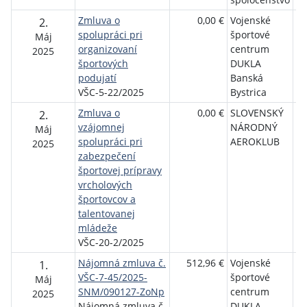
Zmluva o
0,00 €
Vojenské
Ka
2.
spolupráci pri
športové
Kl
Máj
organizovaní
centrum
Mi
2025
športových
DUKLA
podujatí
Banská
VŠC-5-22/2025
Bystrica
Zmluva o
0,00 €
SLOVENSKÝ
Vo
2.
vzájomnej
NÁRODNÝ
šp
Máj
spolupráci pri
AEROKLUB
c
2025
zabezpečení
D
športovej prípravy
By
vrcholových
športovcov a
talentovanej
mládeže
VŠC-20-2/2025
Nájomná zmluva č.
512,96 €
Vojenské
G
1.
VŠC-7-45/2025-
športové
Máj
SNM/090127-ZoNp
centrum
2025
Nájomná zmluva č.
DUKLA