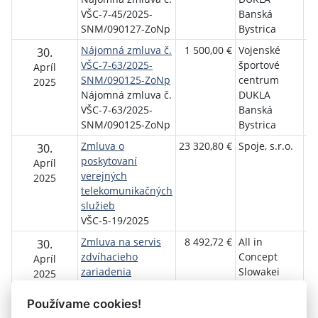
VŠC-7-45/2025-
Banská
SNM/090127-ZoNp
Bystrica
Nájomná zmluva č.
1 500,00 €
Vojenské
MF
30.
VŠC-7-63/2025-
športové
Ba
Apríl
SNM/090125-ZoNp
centrum
By
2025
Nájomná zmluva č.
DUKLA
VŠC-7-63/2025-
Banská
SNM/090125-ZoNp
Bystrica
Zmluva o
23 320,80 €
Spoje, s.r.o.
Vo
30.
poskytovaní
šp
Apríl
verejných
c
2025
telekomunikačných
D
služieb
By
VŠC-5-19/2025
Zmluva na servis
8 492,72 €
All in
Vo
30.
zdvíhacieho
Concept
šp
Apríl
zariadenia
Slowakei
c
2025
VŠC-5-20/2025
s.r.o.
D
By
Používame cookies!