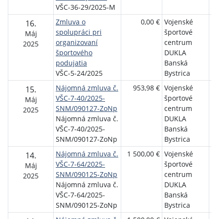
VŠC-36-29/2025-M
Zmluva o
0,00 €
Vojenské
El
16.
spolupráci pri
športové
Pr
Máj
organizovaní
centrum
2025
športového
DUKLA
podujatia
Banská
VŠC-5-24/2025
Bystrica
Nájomná zmluva č.
953,98 €
Vojenské
T
15.
VŠC-7-40/2025-
športové
zá
Máj
SNM/090127-ZoNp
centrum
zd
2025
Nájomná zmluva č.
DUKLA
D
VŠC-7-40/2025-
Banská
A
SNM/090127-ZoNp
Bystrica
Nájomná zmluva č.
1 500,00 €
Vojenské
M
14.
VŠC-7-64/2025-
športové
By
Máj
SNM/090125-ZoNp
centrum
2025
Nájomná zmluva č.
DUKLA
VŠC-7-64/2025-
Banská
SNM/090125-ZoNp
Bystrica