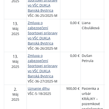
športovej prípravy
c
2025
vo VŠC DUKLA
D
Banská Bystrica
By
VŠC-36-25/2025-M
Zmluva o
0,00 €
Liana
Vo
13.
zabezpečení
Cibuláková
šp
Máj
športovej prípravy
c
2025
vo VŠC DUKLA
D
Banská Bystrica
By
VŠC-36-26/2025-M
Zmluva o
0,00 €
Dušan
Vo
13.
zabezpečení
Petrula
šp
Máj
športovej prípravy
c
2025
vo VŠC DUKLA
D
Banská Bystrica
By
VŠC-36-27/2025-M
Uznanie dlhu
900,00 €
Pasienka a
Vo
2.
VŠC-5-18/2025
urbár
šp
Máj
KRÁLIKY –
c
2025
pozemkové
D
spoločenstvo
By