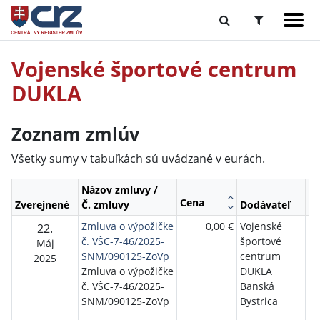
Vojenské športové centrum
DUKLA
Zoznam zmlúv
Všetky sumy v tabuľkách sú uvádzané v eurách.
Názov zmluvy /
Cena
Zverejnené
Č. zmluvy
Dodávateľ
Ob
Zmluva o výpožičke
0,00 €
Vojenské
Mi
22.
č. VŠC-7-46/2025-
športové
ob
Máj
SNM/090125-ZoVp
centrum
Sl
2025
Zmluva o výpožičke
DUKLA
re
č. VŠC-7-46/2025-
Banská
Ve
SNM/090125-ZoVp
Bystrica
po
Br