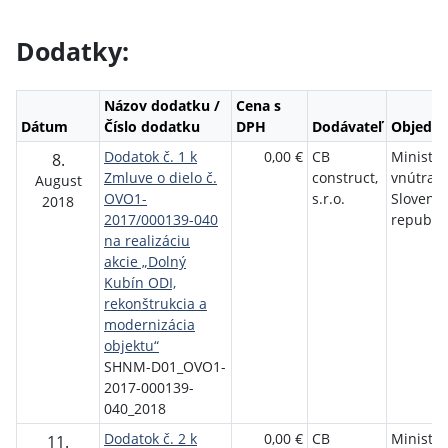
Dodatky:
Názov dodatku /
Cena s
Dátum
Číslo dodatku
DPH
Dodávateľ
Objedná
Dodatok č. 1 k
0,00 €
CB
Minister
8.
Zmluve o dielo č.
construct,
vnútra
August
OVO1-
s.r.o.
Slovensk
2018
2017/000139-040
republik
na realizáciu
akcie „Dolný
Kubín ODI,
rekonštrukcia a
modernizácia
objektu“
SHNM-D01_OVO1-
2017-000139-
040_2018
Dodatok č. 2 k
0,00 €
CB
Minister
11.