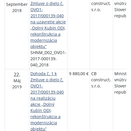
Zmluve o dielo č.
construct,
vnútra
September
OVO1-
s.r.o.
Slovensk
2018
2017/000139-040
republik
na uzavretie akcie
„Dolný Kubín ODI,
rekonštrukcia a
modernizácia
objektu“
SHNM_D02_OVO1-
2017-000139-
040_2018
Dohoda č. 1 k
9 880,00 €
CB
Minister
22.
Zmluve o dielo č.
construct,
vnútra
Máj
OVO1-
s.r.o.
Slovensk
2019
2017/000139-040
republik
na realizáciu
akcie „Dolný
Kubín ODI,
rekonštrukcia a
modernizácia
objektu“