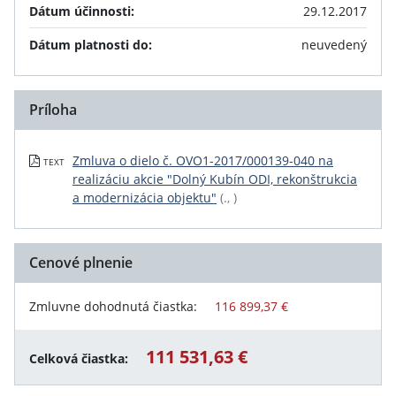
Dátum účinnosti:
29.12.2017
Dátum platnosti do:
neuvedený
Príloha
Zmluva o dielo č. OVO1-2017/000139-040 na
TEXT
realizáciu akcie "Dolný Kubín ODI, rekonštrukcia
a modernizácia objektu"
(., )
Cenové plnenie
Zmluvne dohodnutá čiastka:
116 899,37 €
111 531,63 €
Celková čiastka: