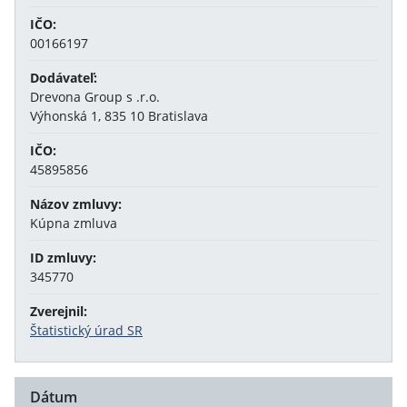
IČO:
00166197
Dodávateľ:
Drevona Group s .r.o.
Výhonská 1, 835 10 Bratislava
IČO:
45895856
Názov zmluvy:
Kúpna zmluva
ID zmluvy:
345770
Zverejnil:
Štatistický úrad SR
Dátum