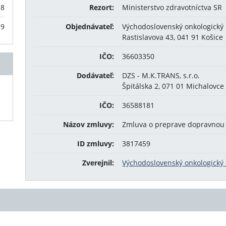
18
Rezort:
Ministerstvo zdravotníctva SR
19
Objednávateľ:
Východoslovenský onkologický ú
Rastislavova 43, 041 91 Košice
IČO:
36603350
Dodávateľ:
DZS - M.K.TRANS, s.r.o.
Špitálska 2, 071 01 Michalovce
IČO:
36588181
Názov zmluvy:
Zmluva o preprave dopravnou
ID zmluvy:
3817459
Zverejnil:
Východoslovenský onkologický ú