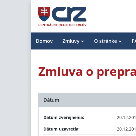
Domov
Zmluvy
O stránke
F
Zmluva o prepr
Dátum
Dátum zverejnenia:
20.12.20
Dátum uzavretia:
20.12.20