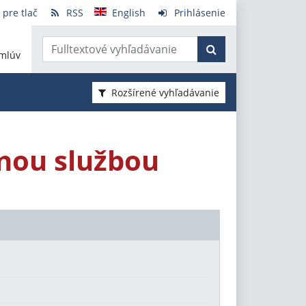
 pre tlač
RSS
English
Prihlásenie
mlúv
Rozšírené vyhľadávanie
nou službou