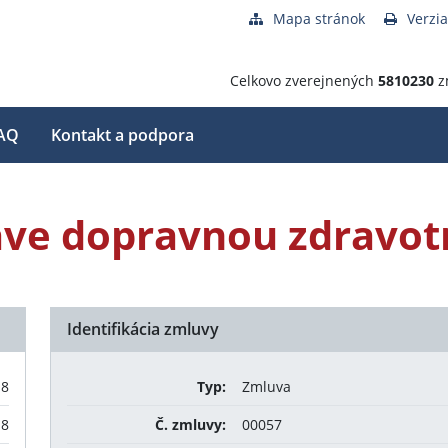
Mapa stránok
Verzia
Celkovo zverejnených
5810230
z
AQ
Kontakt a podpora
ave dopravnou zdravot
Identifikácia zmluvy
18
Typ:
Zmluva
18
Č. zmluvy:
00057