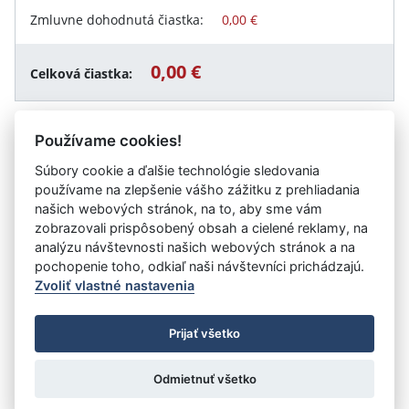
Zmluvne dohodnutá čiastka:
0,00 €
0,00 €
Celková čiastka:
Používame cookies!
Návrat späť
Súbory cookie a ďalšie technológie sledovania
používame na zlepšenie vášho zážitku z prehliadania
našich webových stránok, na to, aby sme vám
zobrazovali prispôsobený obsah a cielené reklamy, na
Vystavil:
Trenčianska univerzita Alexandra Dubčeka v
analýzu návštevnosti našich webových stránok a na
Trenčíne
pochopenie toho, odkiaľ naši návštevníci prichádzajú.
Zvoliť vlastné nastavenia
©
Úrad vlády SR
- Všetky práva vyhradené
Prijať všetko
Prehlásenie o prístupnosti
Zmluvy do 31.12.2010
Nastavenia cookies
Odmietnuť všetko
Tvorba stránok
: Aglo Solutions
Redakčný systém
: SysCom