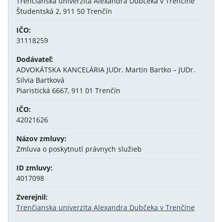
Trenčianska univerzita Alexandra Dubčeka v Trenčíne
Študentská 2, 911 50 Trenčín
IČO:
31118259
Dodávateľ:
ADVOKÁTSKA KANCELÁRIA JUDr. Martin Bartko – JUDr.
Silvia Bartková
Piaristická 6667, 911 01 Trenčín
IČO:
42021626
Názov zmluvy:
Zmluva o poskytnutí právnych služieb
ID zmluvy:
4017098
Zverejnil:
Trenčianska univerzita Alexandra Dubčeka v Trenčíne