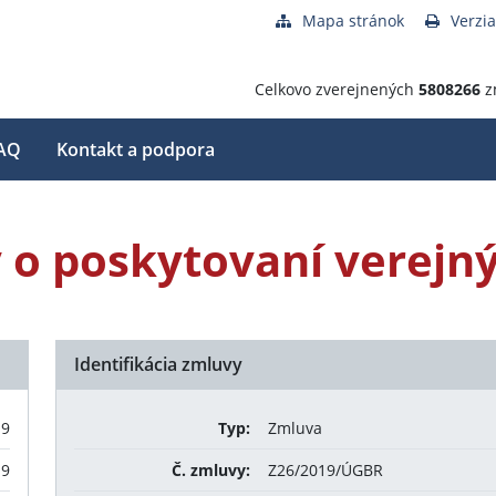
Mapa stránok
Verzia
Celkovo zverejnených
5808266
z
AQ
Kontakt a podpora
o poskytovaní verejný
Identifikácia zmluvy
19
Typ:
Zmluva
19
Č. zmluvy:
Z26/2019/ÚGBR