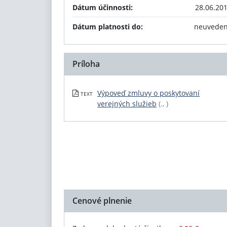
Dátum účinnosti:
28.06.20
Dátum platnosti do:
neuvede
Príloha
Výpoveď zmluvy o poskytovaní
TEXT
verejných služieb
(., )
Cenové plnenie