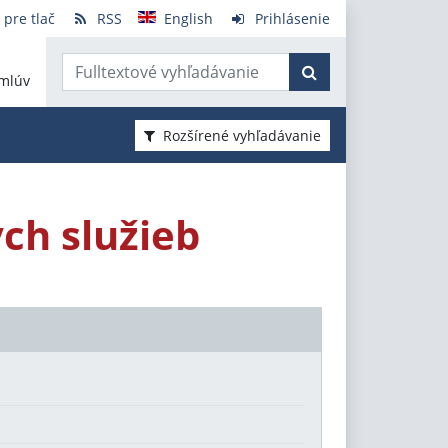
 pre tlač
RSS
English
Prihlásenie
mlúv
Rozšírené vyhľadávanie
ch služieb