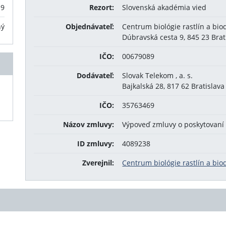
19
Rezort:
Slovenská akadémia vied
ný
Objednávateľ:
Centrum biológie rastlín a bio
Dúbravská cesta 9, 845 23 Brat
IČO:
00679089
Dodávateľ:
Slovak Telekom , a. s.
Bajkalská 28, 817 62 Bratislava
IČO:
35763469
Názov zmluvy:
Výpoveď zmluvy o poskytovaní 
ID zmluvy:
4089238
Zverejnil:
Centrum biológie rastlín a biodi