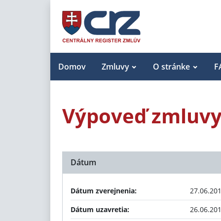
Domov
Zmluvy
O stránke
F
Výpoveď zmluvy 
Dátum
Dátum zverejnenia:
27.06.20
Dátum uzavretia:
26.06.20