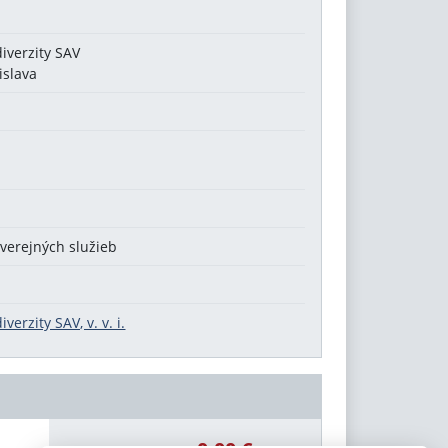
diverzity SAV
islava
verejných služieb
verzity SAV, v. v. i.