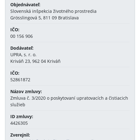
Objednávateľ:
Slovenská inšpekcia životného prostredia
Grösslingová 5, 811 09 Bratislava
IČO:
00 156 906
Dodávateľ:
UPRA, s. r. o.
Kriváň 23, 962 04 Kriváň
IČO:
52861872
Názov zmluvy:
Zmluva č. 3/2020 o poskytovaní upratovacích a čistiacich
služieb
ID zmluvy:
4426305
Zverejnil: