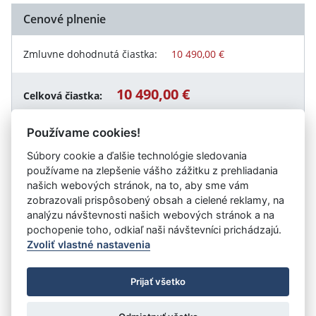
Cenové plnenie
Zmluvne dohodnutá čiastka:
10 490,00 €
10 490,00 €
Celková čiastka:
Používame cookies!
Súbory cookie a ďalšie technológie sledovania
Návrat späť
používame na zlepšenie vášho zážitku z prehliadania
našich webových stránok, na to, aby sme vám
zobrazovali prispôsobený obsah a cielené reklamy, na
analýzu návštevnosti našich webových stránok a na
Vystavil:
Slovenská inšpekcia životného prostredia
pochopenie toho, odkiaľ naši návštevníci prichádzajú.
Zvoliť vlastné nastavenia
©
Úrad vlády SR
- Všetky práva vyhradené
Prijať všetko
Prehlásenie o prístupnosti
Zmluvy do 31.12.2010
Nastavenia cookies