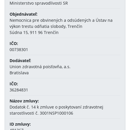
Ministerstvo spravodlivosti SR
Objednávateľ:
Nemocnica pre obvinených a odsúdených a Ústav na
výkon trestu odňatia slobody, Trenčín
Súdna 15, 911 96 Trenčín
IČO:
00738301
Dodávateľ:
Union zdravotná poisťovňa, a.s.
Bratislava
IČO:
36284831
Názov zmluvy:
Dodatok č. 14 k zmluve o poskytovaní zdravotnej
starostlivosti č. 3001NSP1000106
ID zmluvy: