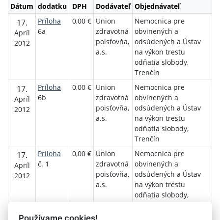
Dátum
dodatku
DPH
Dodávateľ
Objednávateľ
Príloha
0,00 €
Union
Nemocnica pre
17.
6a
zdravotná
obvinených a
Apríl
poisťovňa,
odsúdených a Ústav
2012
a.s.
na výkon trestu
odňatia slobody,
Trenčín
Príloha
0,00 €
Union
Nemocnica pre
17.
6b
zdravotná
obvinených a
Apríl
poisťovňa,
odsúdených a Ústav
2012
a.s.
na výkon trestu
odňatia slobody,
Trenčín
Príloha
0,00 €
Union
Nemocnica pre
17.
č. 1
zdravotná
obvinených a
Apríl
poisťovňa,
odsúdených a Ústav
2012
a.s.
na výkon trestu
odňatia slobody,
Trenčín
Používame cookies!