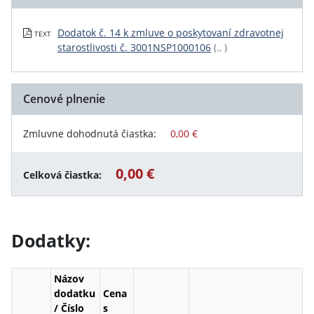
Dodatok č. 14 k zmluve o poskytovaní zdravotnej
TEXT
starostlivosti č. 3001NSP1000106
(., )
Cenové plnenie
Zmluvne dohodnutá čiastka:
0,00 €
0,00 €
Celková čiastka:
Dodatky:
Názov
dodatku
Cena
/ Číslo
s