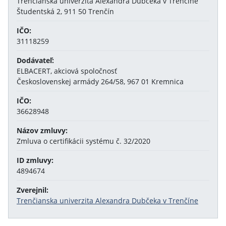
Trenčianska univerzita Alexandra Dubčeka v Trenčíne
Študentská 2, 911 50 Trenčín
IČO:
31118259
Dodávateľ:
ELBACERT, akciová spoločnosť
Československej armády 264/58, 967 01 Kremnica
IČO:
36628948
Názov zmluvy:
Zmluva o certifikácii systému č. 32/2020
ID zmluvy:
4894674
Zverejnil:
Trenčianska univerzita Alexandra Dubčeka v Trenčíne