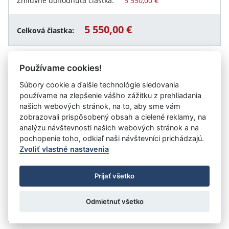
Zmluvne dohodnutá čiastka:
5 550,00 €
5 550,00 €
Celková čiastka:
Používame cookies!
Návrat späť
Súbory cookie a ďalšie technológie sledovania
používame na zlepšenie vášho zážitku z prehliadania
našich webových stránok, na to, aby sme vám
zobrazovali prispôsobený obsah a cielené reklamy, na
Vystavil:
Trenčianska univerzita Alexandra Dubčeka v
analýzu návštevnosti našich webových stránok a na
Trenčíne
pochopenie toho, odkiaľ naši návštevníci prichádzajú.
Zvoliť vlastné nastavenia
©
Úrad vlády SR
- Všetky práva vyhradené
Prijať všetko
Prehlásenie o prístupnosti
Zmluvy do 31.12.2010
Nastavenia cookies
Odmietnuť všetko
Tvorba stránok
: Aglo Solutions
Redakčný systém
: SysCom