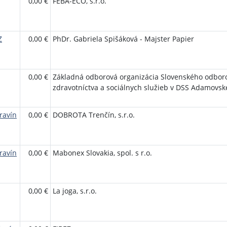
0,00 €
FEBA-ECO, s.r.o.
Z
0,00 €
PhDr. Gabriela Spišáková - Majster Papier
0,00 €
Základná odborová organizácia Slovenského odbor
zdravotníctva a sociálnych služieb v DSS Adamovs
ravín
0,00 €
DOBROTA Trenčín, s.r.o.
ravín
0,00 €
Mabonex Slovakia, spol. s r.o.
0,00 €
La joga, s.r.o.