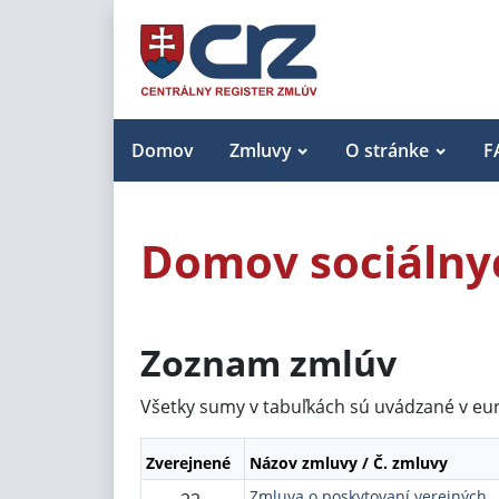
Domov
Zmluvy
O stránke
F
Domov sociálny
Zoznam zmlúv
Všetky sumy v tabuľkách sú uvádzané v eu
Zverejnené
Názov zmluvy / Č. zmluvy
Zmluva o poskytovaní verejných