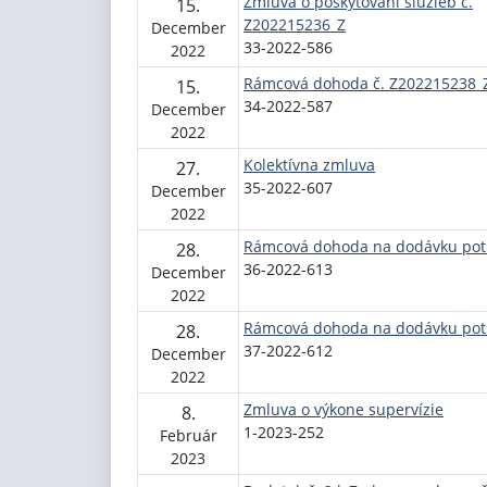
Zmluva o poskytovaní služieb č.
15.
Z202215236_Z
December
33-2022-586
2022
Rámcová dohoda č. Z202215238_
15.
34-2022-587
December
2022
Kolektívna zmluva
27.
35-2022-607
December
2022
Rámcová dohoda na dodávku pot
28.
36-2022-613
December
2022
Rámcová dohoda na dodávku pot
28.
37-2022-612
December
2022
Zmluva o výkone supervízie
8.
1-2023-252
Február
2023