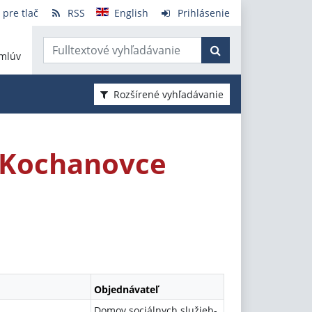
 pre tlač
RSS
English
Prihlásenie
mlúv
Rozšírené vyhľadávanie
 Kochanovce
Objednávateľ
Domov sociálnych služieb-