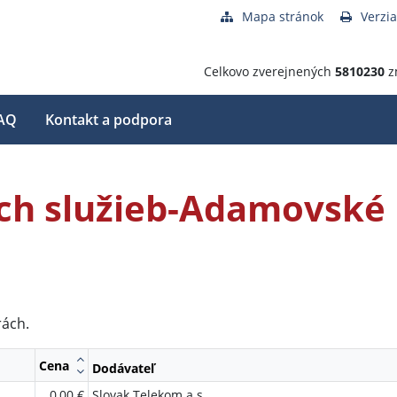
Mapa stránok
Verzia
Celkovo zverejnených
5810230
z
AQ
Kontakt a podpora
ch služieb-Adamovské
rách.
Cena
Dodávateľ
0,00 €
Slovak Telekom a.s.