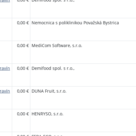
0,00 €
Nemocnica s poliklinikou Považská Bystrica
0,00 €
MediCom Software, s.r.o.
ravín
0,00 €
Demifood spol. s r.o.,
ravín
0,00 €
DUNA Fruit, s.r.o.
0,00 €
HENRYSO, s.r.o.