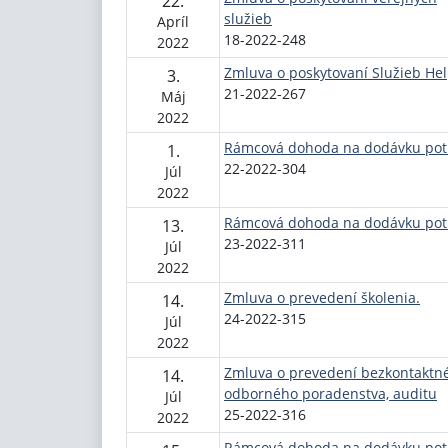
22.
služieb
Apríl
18-2022-248
2022
Zmluva o poskytovaní Služieb Hel
3.
21-2022-267
Máj
2022
Rámcová dohoda na dodávku pot
1.
22-2022-304
Júl
2022
Rámcová dohoda na dodávku pot
13.
23-2022-311
Júl
2022
Zmluva o prevedení školenia.
14.
24-2022-315
Júl
2022
Zmluva o prevedení bezkontaktn
14.
odborného poradenstva, auditu
Júl
25-2022-316
2022
Rámcová dohoda na dodávku pot