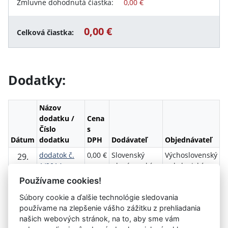
Zmluvne dohodnutá čiastka:
0,00 €
0,00 €
Celková čiastka:
Dodatky:
Názov
dodatku /
Cena
Číslo
s
Dátum
dodatku
DPH
Dodávateľ
Objednávateľ
dodatok č.
0,00 €
Slovenský
Výchoslovenský
29.
1/2014
plynárenský
onkologický
Apríl
1/2014
priemysel, a.s.
ústav, a.s.
2014
Používame cookies!
Súbory cookie a ďalšie technológie sledovania
Návrat späť
používame na zlepšenie vášho zážitku z prehliadania
našich webových stránok, na to, aby sme vám