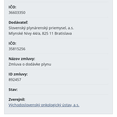
IČO:
36603350
Dodávateľ:
Slovenský plynárenský priemysel, a.s.
Mlynské Nivy 44/a, 825 11 Bratislava
IČO:
35815256
Názov zmluvy:
Zmluva o dodávke plynu
ID zmluvy:
892457
Stav:
Zverejnil:
Východoslovenský onkologický ústav, a.s.