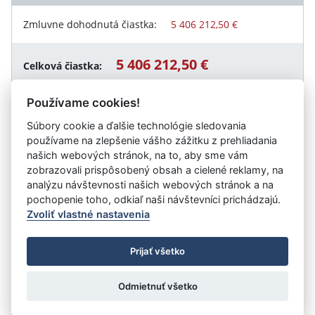
Zmluvne dohodnutá čiastka:
5 406 212,50 €
5 406 212,50 €
Celková čiastka:
Používame cookies!
Súbory cookie a ďalšie technológie sledovania
Návrat späť
používame na zlepšenie vášho zážitku z prehliadania
našich webových stránok, na to, aby sme vám
zobrazovali prispôsobený obsah a cielené reklamy, na
analýzu návštevnosti našich webových stránok a na
Vystavil:
Ministerstvo životného prostredia SR
pochopenie toho, odkiaľ naši návštevníci prichádzajú.
Zvoliť vlastné nastavenia
©
Úrad vlády SR
- Všetky práva vyhradené
Prijať všetko
Prehlásenie o prístupnosti
Zmluvy do 31.12.2010
Nastavenia cookies
Odmietnuť všetko
Tvorba stránok
: Aglo Solutions
Redakčný systém
: SysCom