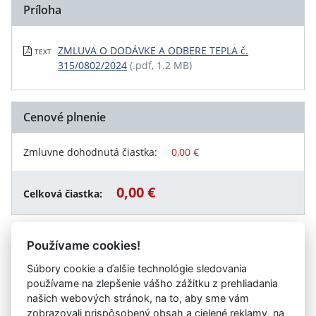
Príloha
ZMLUVA O DODÁVKE A ODBERE TEPLA č.
TEXT
315/0802/2024
(.pdf, 1.2 MB)
Cenové plnenie
Zmluvne dohodnutá čiastka:
0,00 €
0,00 €
Celková čiastka:
Používame cookies!
Návrat späť
Súbory cookie a ďalšie technológie sledovania
používame na zlepšenie vášho zážitku z prehliadania
našich webových stránok, na to, aby sme vám
zobrazovali prispôsobený obsah a cielené reklamy, na