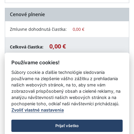
Cenové plnenie
Zmluvne dohodnutá čiastka:
0,00 €
0,00 €
Celková čiastka:
Používame cookies!
Súbory cookie a ďalšie technológie sledovania
Návrat späť
používame na zlepšenie vášho zážitku z prehliadania
našich webových stránok, na to, aby sme vám
zobrazovali prispôsobený obsah a cielené reklamy, na
analýzu návštevnosti našich webových stránok a na
Vystavil:
„KREATÍV“, Zariadenie sociálnych služieb Klasov
pochopenie toho, odkiaľ naši návštevníci prichádzajú.
Zvoliť vlastné nastavenia
©
Úrad vlády SR
- Všetky práva vyhradené
Prijať všetko
Prehlásenie o prístupnosti
Zmluvy do 31.12.2010
Nastavenia cookies