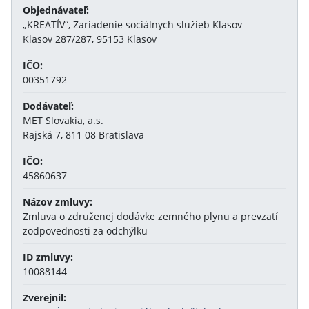
Objednávateľ:
„KREATÍV“, Zariadenie sociálnych služieb Klasov
Klasov 287/287, 95153 Klasov
IČO:
00351792
Dodávateľ:
MET Slovakia, a.s.
Rajská 7, 811 08 Bratislava
IČO:
45860637
Názov zmluvy:
Zmluva o združenej dodávke zemného plynu a prevzatí
zodpovednosti za odchýlku
ID zmluvy:
10088144
Zverejnil: