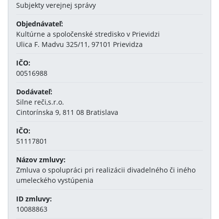
Subjekty verejnej správy
Objednávateľ:
Kultúrne a spoločenské stredisko v Prievidzi
Ulica F. Madvu 325/11, 97101 Prievidza
IČO:
00516988
Dodávateľ:
Silne reči,s.r.o.
Cintorínska 9, 811 08 Bratislava
IČO:
51117801
Názov zmluvy:
Zmluva o spolupráci pri realizácii divadelného či iného
umeleckého vystúpenia
ID zmluvy:
10088863