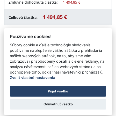
Zmluvne dohodnutá čiastka:
1 494,85 €
1 494,85 €
Celková čiastka:
Používame cookies!
Návrat späť
Súbory cookie a ďalšie technológie sledovania
používame na zlepšenie vášho zážitku z prehliadania
našich webových stránok, na to, aby sme vám
zobrazovali prispôsobený obsah a cielené reklamy, na
Vystavil:
Fakultná nemocnica s poliklinikou F. D.
analýzu návštevnosti našich webových stránok a na
Roosevelta Banská Bystrica
pochopenie toho, odkiaľ naši návštevníci prichádzajú.
Zvoliť vlastné nastavenia
©
Úrad vlády SR
- Všetky práva vyhradené
Prijať všetko
Prehlásenie o prístupnosti
Zmluvy do 31.12.2010
Nastavenia cookies
Odmietnuť všetko
Tvorba stránok
: Aglo Solutions
Redakčný systém
: SysCom