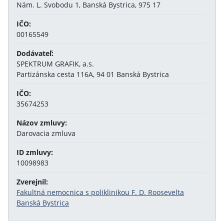
Nám. L. Svobodu 1, Banská Bystrica, 975 17
IČO:
00165549
Dodávateľ:
SPEKTRUM GRAFIK, a.s.
Partizánska cesta 116A, 94 01 Banská Bystrica
IČO:
35674253
Názov zmluvy:
Darovacia zmluva
ID zmluvy:
10098983
Zverejnil:
Fakultná nemocnica s poliklinikou F. D. Roosevelta
Banská Bystrica