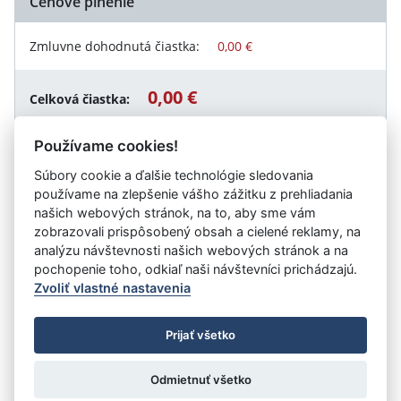
Cenové plnenie
Zmluvne dohodnutá čiastka:
0,00 €
0,00 €
Celková čiastka:
Používame cookies!
Súbory cookie a ďalšie technológie sledovania
Návrat späť
používame na zlepšenie vášho zážitku z prehliadania
našich webových stránok, na to, aby sme vám
zobrazovali prispôsobený obsah a cielené reklamy, na
analýzu návštevnosti našich webových stránok a na
Vystavil:
Športové centrum polície
pochopenie toho, odkiaľ naši návštevníci prichádzajú.
Zvoliť vlastné nastavenia
©
Úrad vlády SR
- Všetky práva vyhradené
Prijať všetko
Prehlásenie o prístupnosti
Zmluvy do 31.12.2010
Nastavenia cookies
Odmietnuť všetko
Tvorba stránok
: Aglo Solutions