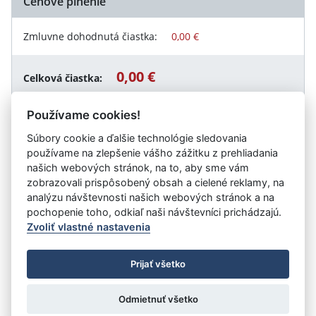
Cenové plnenie
Zmluvne dohodnutá čiastka:
0,00 €
0,00 €
Celková čiastka:
Používame cookies!
Súbory cookie a ďalšie technológie sledovania
Návrat späť
používame na zlepšenie vášho zážitku z prehliadania
našich webových stránok, na to, aby sme vám
zobrazovali prispôsobený obsah a cielené reklamy, na
analýzu návštevnosti našich webových stránok a na
Vystavil:
Športové centrum polície
pochopenie toho, odkiaľ naši návštevníci prichádzajú.
Zvoliť vlastné nastavenia
©
Úrad vlády SR
- Všetky práva vyhradené
Prijať všetko
Prehlásenie o prístupnosti
Zmluvy do 31.12.2010
Nastavenia cookies
Odmietnuť všetko
Tvorba stránok
: Aglo Solutions