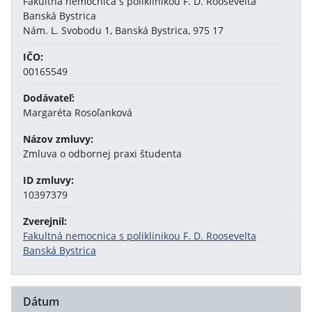
Fakultná nemocnica s poliklinikou F. D. Roosevelta
Banská Bystrica
Nám. L. Svobodu 1, Banská Bystrica, 975 17
IČO:
00165549
Dodávateľ:
Margaréta Rosoľanková
Názov zmluvy:
Zmluva o odbornej praxi študenta
ID zmluvy:
10397379
Zverejnil:
Fakultná nemocnica s poliklinikou F. D. Roosevelta
Banská Bystrica
Dátum