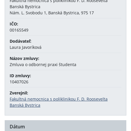
Fakultná nemocnica s poliklinikou F. D. Roosevelta
Banská Bystrica
Nám. L. Svobodu 1, Banská Bystrica, 975 17
IČO:
00165549
Dodávateľ:
Laura Javoríková
Názov zmluvy:
Zmluva o odbornej praxi študenta
ID zmluvy:
10407026
Zverejnil:
Fakultná nemocnica s poliklinikou F. D. Roosevelta
Banská Bystrica
Dátum