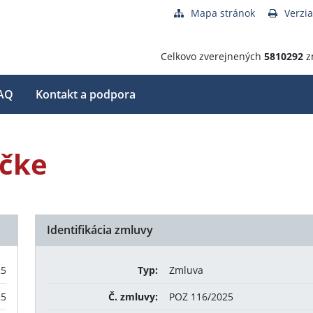
Mapa stránok
Verzia
Celkovo zverejnených
5810292
z
AQ
Kontakt a podpora
ičke
Identifikácia zmluvy
25
Typ:
Zmluva
25
Č. zmluvy:
POZ 116/2025