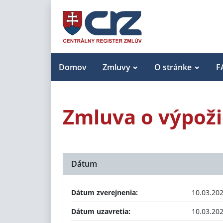
Domov
Zmluvy
O stránke
F
Zmluva o výpož
Dátum
Dátum zverejnenia:
10.03.20
Dátum uzavretia:
10.03.20