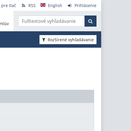
 pre tlač
RSS
English
Prihlásenie
mlúv
Rozšírené vyhľadávanie