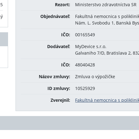
25
Rezort:
Ministerstvo zdravotníctva SR
ný
Objednávateľ:
Fakultná nemocnica s poliklini
Nám. L. Svobodu 1, Banská Bys
IČO:
00165549
Dodávateľ:
MyDevice s.r.o.
Galvaniho 7/D, Bratislava 2, 83
IČO:
48040428
Názov zmluvy:
Zmluva o výpožičke
ID zmluvy:
10525929
Zverejnil:
Fakultná nemocnica s poliklini