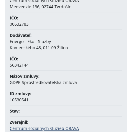
Centrum sociálnych služieb ORAVA
Medvedzie 136, 02744 Tvrdošín
IČO:
00632783
Dodávateľ:
Energo - Eko - Služby
Komenského 48, 011 09 Žilina
IČO:
56342144
Názov zmluvy:
GDPR Sprostredkovateľská zmluva
ID zmluvy:
10530541
Stav:
Zverejnil:
Centrum sociálnych služieb ORAVA