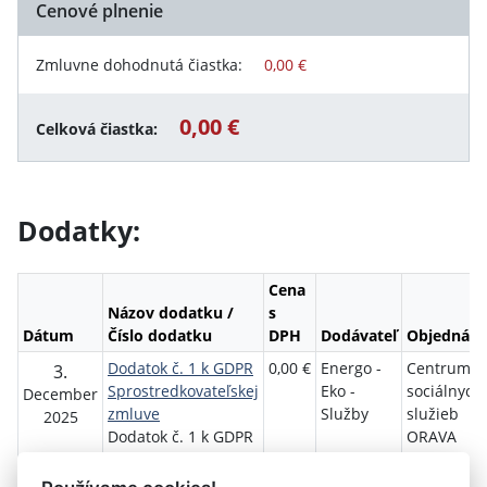
Cenové plnenie
Zmluvne dohodnutá čiastka:
0,00 €
0,00 €
Celková čiastka:
Dodatky:
Cena
Názov dodatku /
s
Dátum
Číslo dodatku
DPH
Dodávateľ
Objednáva
Dodatok č. 1 k GDPR
0,00 €
Energo -
Centrum
3.
Sprostredkovateľskej
Eko -
sociálnych
December
zmluve
Služby
služieb
2025
Dodatok č. 1 k GDPR
ORAVA
Sprostredkovateľskej
zmluve