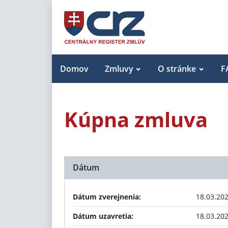
Domov
Zmluvy
O stránke
F
Kúpna zmluva
Dátum
Dátum zverejnenia:
18.03.20
Dátum uzavretia:
18.03.20