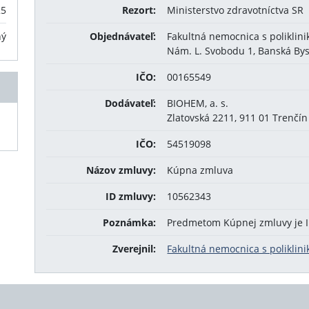
25
Rezort:
Ministerstvo zdravotníctva SR
ný
Objednávateľ:
Fakultná nemocnica s poliklini
Nám. L. Svobodu 1, Banská Bys
IČO:
00165549
Dodávateľ:
BIOHEM, a. s.
Zlatovská 2211, 911 01 Trenčín
IČO:
54519098
Názov zmluvy:
Kúpna zmluva
ID zmluvy:
10562343
Poznámka:
Predmetom Kúpnej zmluvy je 
Zverejnil:
Fakultná nemocnica s poliklini