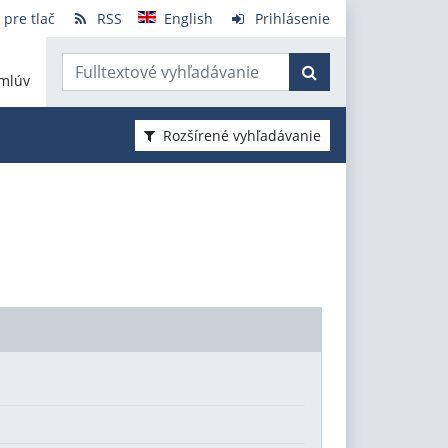
 pre tlač
RSS
English
Prihlásenie
mlúv
Rozšírené vyhľadávanie