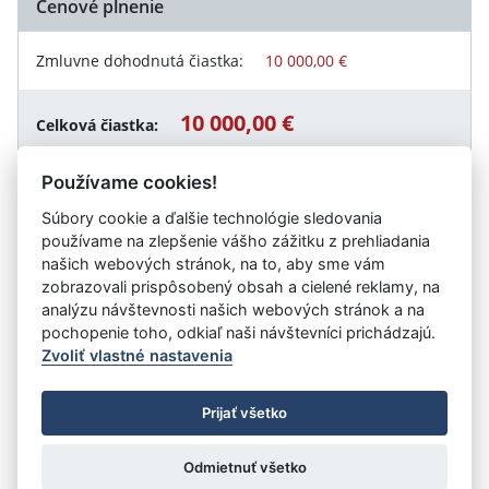
Cenové plnenie
Zmluvne dohodnutá čiastka:
10 000,00 €
10 000,00 €
Celková čiastka:
Používame cookies!
Súbory cookie a ďalšie technológie sledovania
Návrat späť
používame na zlepšenie vášho zážitku z prehliadania
našich webových stránok, na to, aby sme vám
zobrazovali prispôsobený obsah a cielené reklamy, na
analýzu návštevnosti našich webových stránok a na
Vystavil:
Fond na podporu umenia
pochopenie toho, odkiaľ naši návštevníci prichádzajú.
Zvoliť vlastné nastavenia
©
Úrad vlády SR
- Všetky práva vyhradené
Prijať všetko
Prehlásenie o prístupnosti
Zmluvy do 31.12.2010
Nastavenia cookies
Odmietnuť všetko
Tvorba stránok
: Aglo Solutions